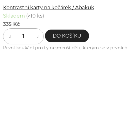
Kontrastní karty na kočárek / Abakuk
Skladem
(>10 ks)
335 Kč
DO KOŠÍKU
První koukání pro ty nejmenší děti, kterým se v prvních...