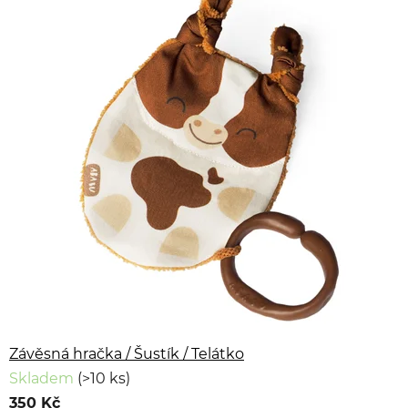
Závěsná hračka / Šustík / Telátko
Skladem
(>10 ks)
350 Kč