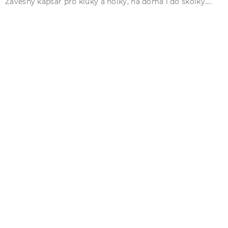
Závěsný kapsář pro kluky a holky, na doma i do školky....