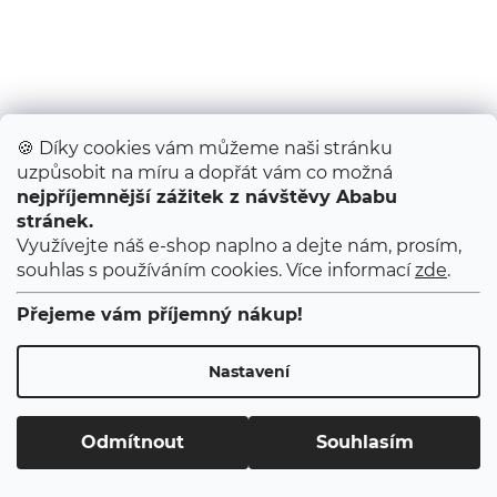
🍪 Díky cookies vám můžeme naši stránku
uzpůsobit na míru a dopřát vám co možná
nejpříjemnější zážitek z návštěvy Ababu
Kapsář do školky / Medvídek
stránek.
Skladem
(>10 ks)
Využívejte náš e-shop naplno a dejte nám, prosím,
1 350 Kč
souhlas s používáním cookies. Více informací
zde
.
DO KOŠÍKU
Přejeme vám příjemný nákup!
Závěsný kapsář pro kluky a holky, na doma i do školky....
Nastavení
Odmítnout
Souhlasím
O NÁS