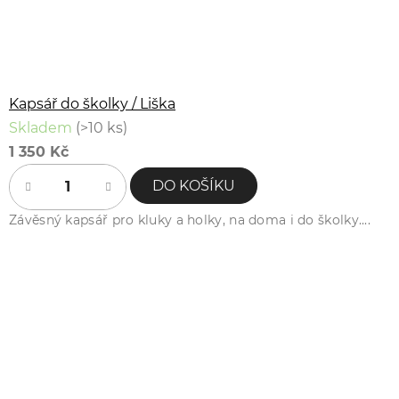
Kapsář do školky / Liška
Skladem
(>10 ks)
1 350 Kč
DO KOŠÍKU
Závěsný kapsář pro kluky a holky, na doma i do školky....