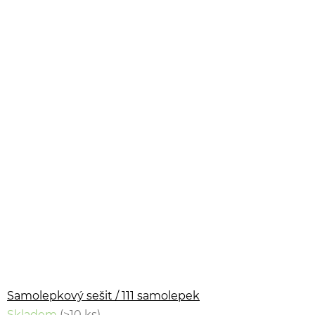
Samolepkový sešit / 111 samolepek
Skladem
(>10 ks)