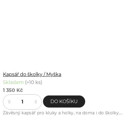
Kapsář do školky / Myška
Skladem
(>10 ks)
1 350 Kč
DO KOŠÍKU
Závěsný kapsář pro kluky a holky, na doma i do školky....