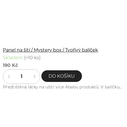
Panel na šití / Mystery box / Tvořivý balíček
Skladem
(>10 ks)
190 Kč
DO KOŠÍKU
Předtištěná látky na ušití více Ababu produktů. V balíčku...