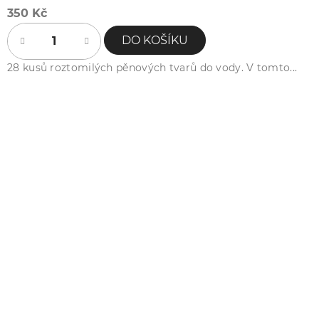
350 Kč
DO KOŠÍKU
28 kusů roztomilých pěnových tvarů do vody. V tomto...