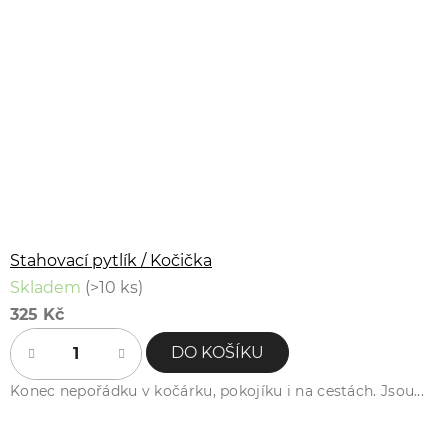
Stahovací pytlík / Kočička
Skladem
(>10 ks)
325 Kč
DO KOŠÍKU
Konec nepořádku v kočárku, pokojíku i na cestách. Jsou...