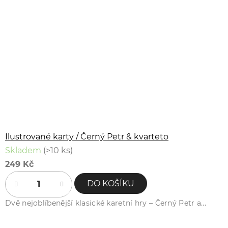
Ilustrované karty / Černý Petr & kvarteto
Skladem
(>10 ks)
249 Kč
DO KOŠÍKU
Dvě nejoblíbenější klasické karetní hry – Černý Petr a...