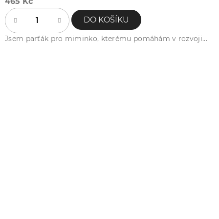
465 Kč
DO KOŠÍKU
Jsem parťák pro miminko, kterému pomáhám v rozvoji...