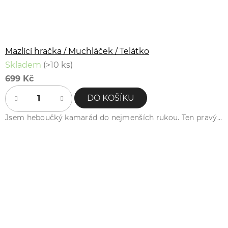
Mazlící hračka / Muchláček / Telátko
Skladem
(>10 ks)
699 Kč
DO KOŠÍKU
Jsem heboučký kamarád do nejmenších rukou. Ten pravý...