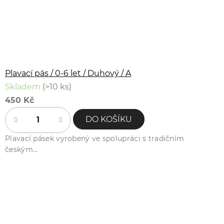
Plavací pás / 0-6 let / Duhový / A
Skladem
(>10 ks)
450 Kč
DO KOŠÍKU
Plavací pásek vyrobený ve spolupráci s tradičním
českým...