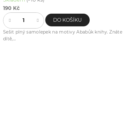
190 Kč
DO KOŠÍKU
Sešit plný samolepek na motivy Ababůk knihy. Znáte
dítě,...