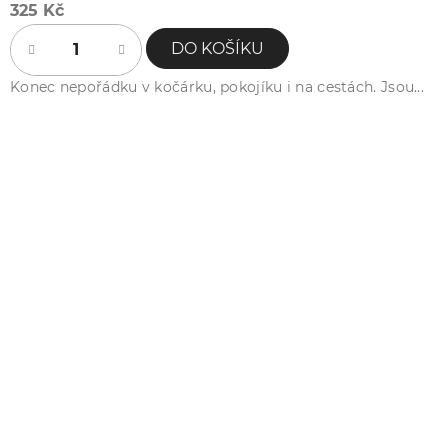
325 Kč
DO KOŠÍKU
Konec nepořádku v kočárku, pokojíku i na cestách. Jsou...