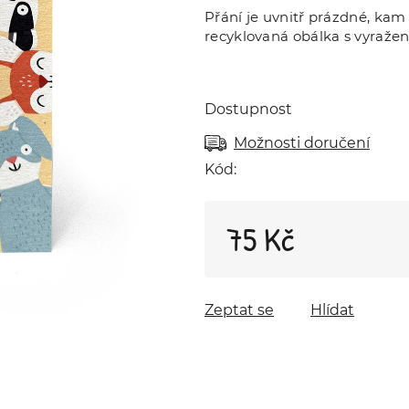
Přání je uvnitř prázdné, kam 
recyklovaná obálka s vyraž
Dostupnost
Možnosti doručení
Kód:
75 Kč
Měrná cena:
Zeptat se
Hlídat