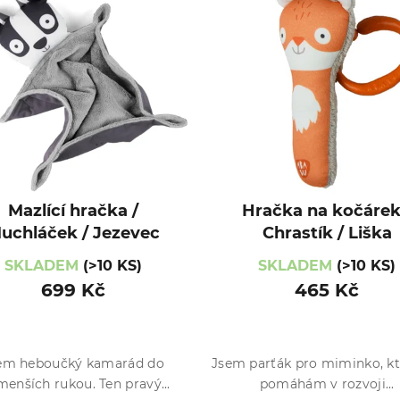
Mazlící hračka /
Hračka na kočárek
uchláček / Jezevec
Chrastík / Liška
SKLADEM
(>10 KS)
SKLADEM
(>10 KS)
699 Kč
465 Kč
em heboučký kamarád do
Jsem parťák pro miminko, k
menších rukou. Ten pravý...
pomáhám v rozvoji...