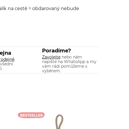
 balík na cestě = obdarovaný nebude
Poradíme?
ejna
Zavolejte
nebo nám
rodejně
napište na WhatsApp a my
 všední
vám rádi pomůžeme s
0.
výběrem.
BESTSELLER