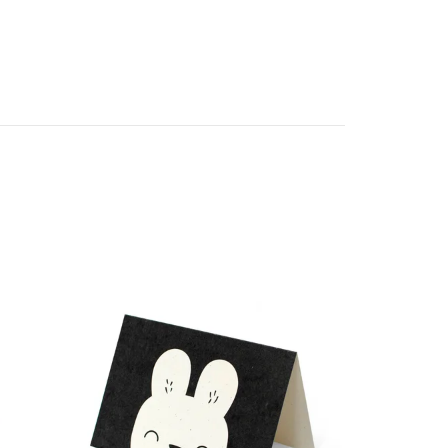
 & 70x90 cm
Jednolůžko 150x200 & 50x60 cm cm (IKE