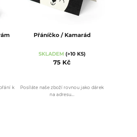
 vám
Přáníčko / Kamarád
SKLADEM
(>10 KS)
75 Kč
přání k
Posíláte naše zboží rovnou jako dárek
na adresu...