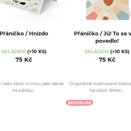
Přáníčko / Hnízdo
Přáníčko / Jů! To se
povedlo!
SKLADEM
(>10 KS)
SKLADEM
(>10 KS)
75 Kč
75 Kč
e naše zboží rovnou jako dárek
Originálně ilustrované blaho
na adresu...
narození dítěte....
BESTSELLER