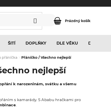
Prázdný košík
NÁKUPNÍ
KOŠÍK
ŠITÍ
DOPLŇKY
DLE VĚKU
DLE MOTI
 přáníčka
Přáníčko / Všechno nejlepší
šechno nejlepší
hopřání k narozeninám, svátku a všemu
 přáním s kamarády. S Ababu hračkami pro
mbinace
.