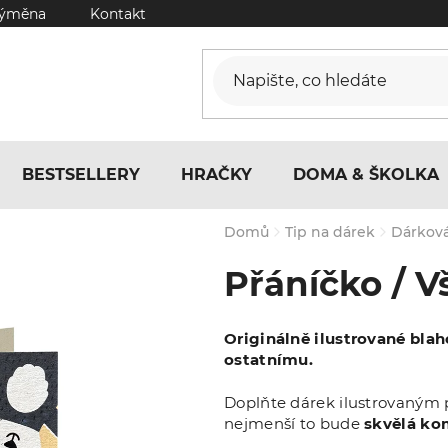
výměna
Kontakt
BESTSELLERY
HRAČKY
DOMA & ŠKOLKA
Domů
Tip na dárek
Dárková
Přáníčko / V
Originálně ilustrované bla
ostatnímu.
Doplňte dárek ilustrovaným
nejmenší to bude
skvělá ko