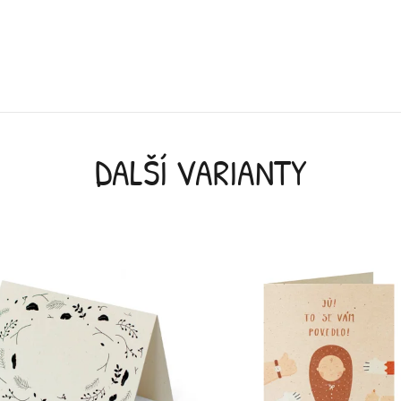
ská postýlka 100x135 & 40x60 cm
Jednolůžko 140x200
DALŠÍ VARIANTY