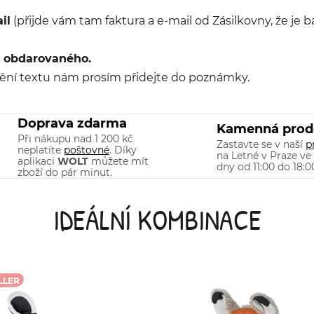
il
(přijde vám tam faktura a e-mail od Zásilkovny, že je
ů obdarovaného.
nění textu nám prosím přidejte do poznámky.
Doprava zdarma
Kamenná prod
Při nákupu nad 1 200 kč
Zastavte se v naší
p
neplatíte
poštovné
. Díky
na Letné v Praze ve
aplikaci
WOLT
můžete mít
dny od 11:00 do 18:0
zboží do pár minut.
IDEÁLNÍ KOMBINACE
LLER