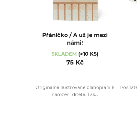
Přáníčko / A už je mezi
námi!
SKLADEM
(>10 KS)
75 Kč
Originálně ilustrované blahopřání k
Posílát
narození dítěte. Tak...