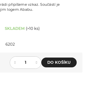
rádi připíšeme vzkaz. Součástí je
eným logem Ababu.
SKLADEM
(>10 ks)
6202
DO KOŠÍKU