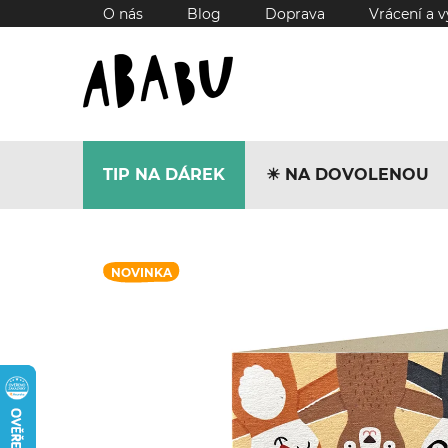
Přejít
O nás
Blog
Doprava
Vrácení a 
na
obsah
TIP NA DÁREK
☀︎ NA DOVOLENOU
NOVINKA