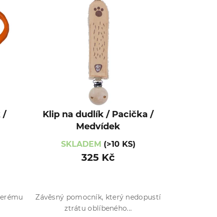
 /
Klip na dudlík / Pacička /
Medvídek
SKLADEM
(>10 KS)
325 Kč
terému
Závěsný pomocník, který nedopustí
ztrátu oblíbeného...