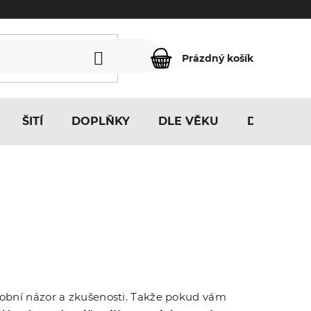
Prázdný košík
NÁKUPNÍ
KOŠÍK
ŠITÍ
DOPLŇKY
DLE VĚKU
DLE MOTI
osobní názor a zkušenosti. Takže pokud vám