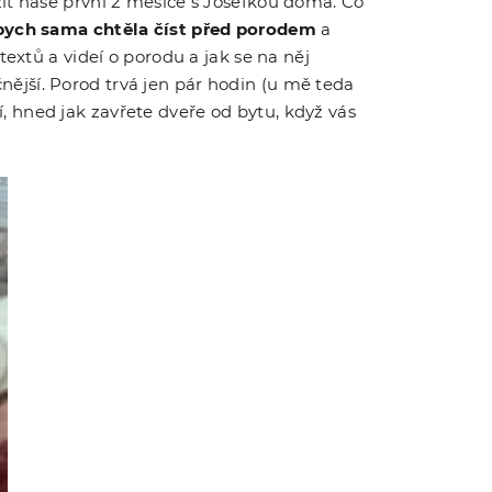
it naše první 2 měsíce s Josefkou doma. Co
bych sama chtěla číst před porodem
a
extů a videí o porodu a jak se na něj
očnější. Porod trvá jen pár hodin (u mě teda
 hned jak zavřete dveře od bytu, když vás