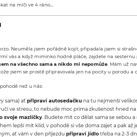
kat na míči ve 4 ráno…
ů
zo. Neuměla jsem pořádně kojit, připadala jsem si strašně
akrmí vás a když miminko hodně pláče, zajdete na sesternu
jsem na všechno sama a nikdo mi nepomůže
. Mám už nav
tože jsem se prostě připravovala jen na pocity u porodu a 
 pohodě než u nás:
 vy sama) ať
připraví autosedačku
na tu nejmenší velikost
áručí ve stresu, to nebude moc prima zkušenost hned na
ro svoje mazlíčky
. Budete mít co dělat sama se sebou a 
hem lepší mít klid, v pohodě si vše doma zajet a pak až 
ým, ať vám v den příjezdu
připraví jídlo
třeba na 2-3 dn