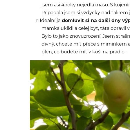
jsem asi 4 roky nejedla maso. S kojením
Připadala jsem si vždycky nad talířem j
Ideální je
domluvit si na další dny v
mamka uklidila celej byt, táta opravi
Bylo to jako znovuzrození. Jsem strašn
divný, chcete mít přece s miminkem a 
plen, co budete mít v koši na prádlo…