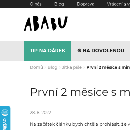
Přejít
O nás
Blog
Doprava
Vrácení a 
na
obsah
TIP NA DÁREK
☀︎ NA DOVOLENOU
Domů
Blog
Jitka píše
První 2 měsíce s m
První 2 měsíce s
28. 8. 2022
Na začátek článku bych chtěla prohlásit, že 