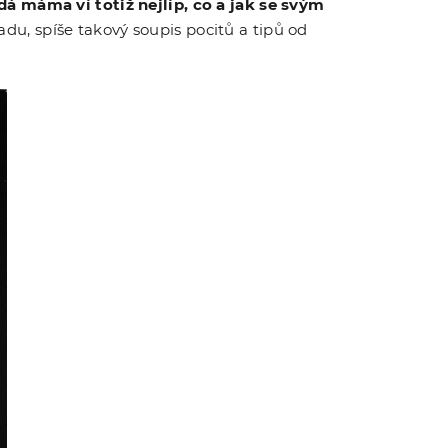
dá máma ví totiž nejlíp, co a jak se svým
du, spíše takový soupis pocitů a tipů od