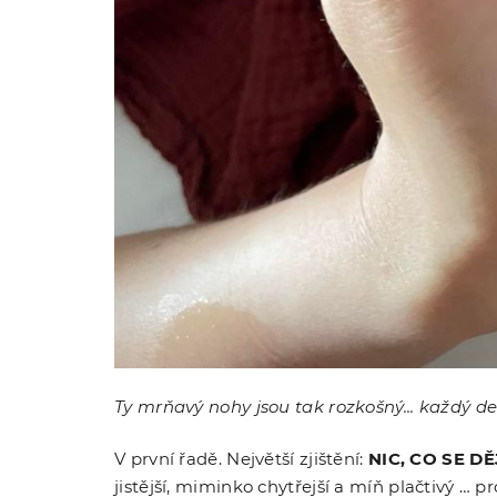
Ty mrňavý nohy jsou tak rozkošný... každý d
V první řadě. Největší zjištění:
NIC, CO SE D
jistější, miminko chytřejší a míň plačtivý … 