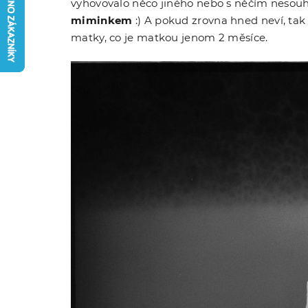
vyhovovalo něco jiného nebo s něčím nesouhl
miminkem
:) A pokud zrovna hned neví, tak
matky, co je matkou jenom 2 měsíce.