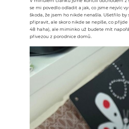
V minulém článku jsme končili odchodem z še
se mi povedlo odladit a jak, co jsme nejvíc 
škoda, že jsem ho nikde nenašla. Ušetřilo by
připravit, ale skoro nikde se nepíše, co přijd
48 haha), ale miminko už budete mít napořád
přivezou z porodnice domů.