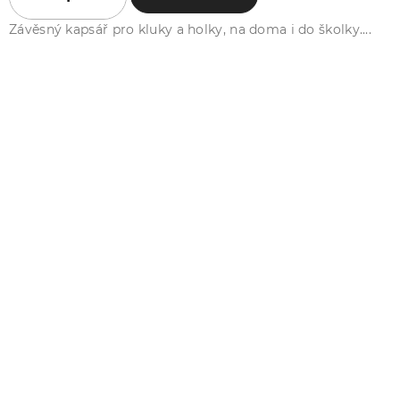
Závěsný kapsář pro kluky a holky, na doma i do školky....