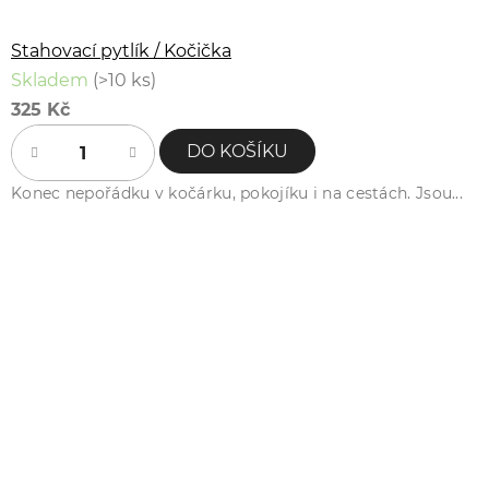
Stahovací pytlík / Kočička
Skladem
(>10 ks)
325 Kč
DO KOŠÍKU
Konec nepořádku v kočárku, pokojíku i na cestách. Jsou...