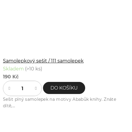
Samolepkový sešit / 111 samolepek
Skladem
(>10 ks)
190 Kč
DO KOŠÍKU
Sešit plný samolepek na motivy Ababůk knihy. Znáte
dítě,...