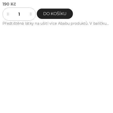
190 Kč
DO KOŠÍKU
Předtištěná látky na ušití více Ababu produktů. V balíčku...