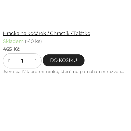
Hračka na kočárek / Chrastík / Telátko
Skladem
(>10 ks)
465 Kč
DO KOŠÍKU
Jsem parťák pro miminko, kterému pomáhám v rozvoji...