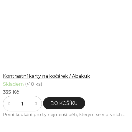
Kontrastní karty na kočárek / Abakuk
Skladem
(>10 ks)
335 Kč
DO KOŠÍKU
První koukání pro ty nejmenší děti, kterým se v prvních...