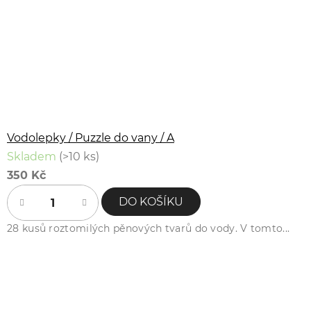
Vodolepky / Puzzle do vany / A
Skladem
(>10 ks)
350 Kč
DO KOŠÍKU
28 kusů roztomilých pěnových tvarů do vody. V tomto...