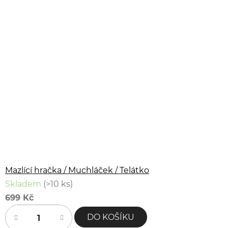
Mazlící hračka / Muchláček / Telátko
Skladem
(>10 ks)
699 Kč
DO KOŠÍKU