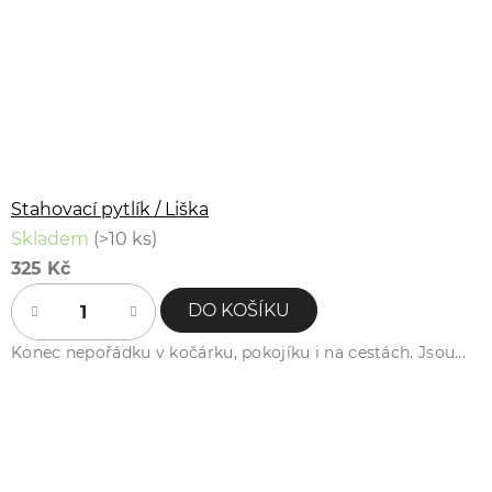
Stahovací pytlík / Liška
Skladem
(>10 ks)
325 Kč
DO KOŠÍKU
Konec nepořádku v kočárku, pokojíku i na cestách. Jsou...