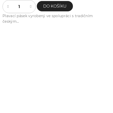
DO KOŠÍKU
Plavací pásek vyrobený ve spolupráci s tradičním
českým...