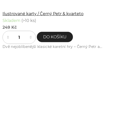
Ilustrované karty / Černý Petr & kvarteto
Skladem
(>10 ks)
249 Kč
DO KOŠÍKU
Dvě nejoblíbenější klasické karetní hry – Černý Petr a...