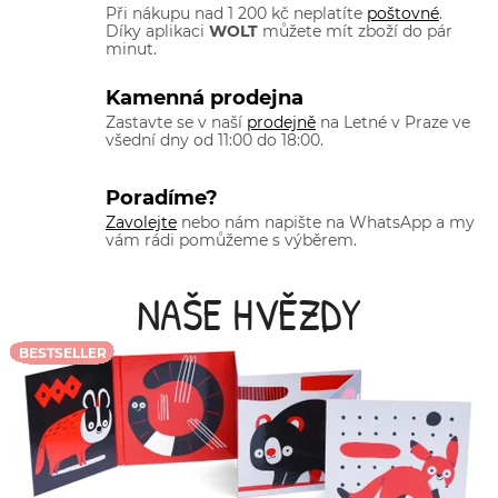
Při nákupu nad 1 200 kč neplatíte
poštovné
.
Díky aplikaci
WOLT
můžete mít zboží do pár
minut.
Kamenná prodejna
Zastavte se v naší
prodejně
na Letné v Praze ve
všední dny od 11:00 do 18:00.
Poradíme?
Zavolejte
nebo nám napište na WhatsApp a my
vám rádi pomůžeme s výběrem.
NAŠE HVĚZDY
BESTSELLER
BESTSELLER
BESTSELLER
BESTSELLER
BESTSELLER
BESTSELLER
BESTSELLER
BESTSELLER
BESTSELLER
BESTSELLER
BESTSELLER
BESTSELLER
BESTSELLER
BESTSELLER
BESTSELLER
BESTSELLER
BESTSELLER
BESTSELLER
BESTSELLER