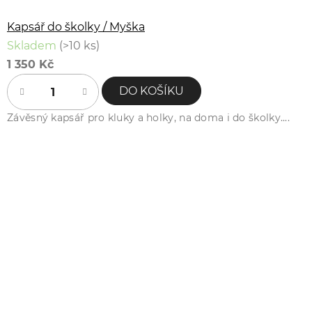
Kapsář do školky / Myška
Skladem
(>10 ks)
1 350 Kč
DO KOŠÍKU
Závěsný kapsář pro kluky a holky, na doma i do školky....