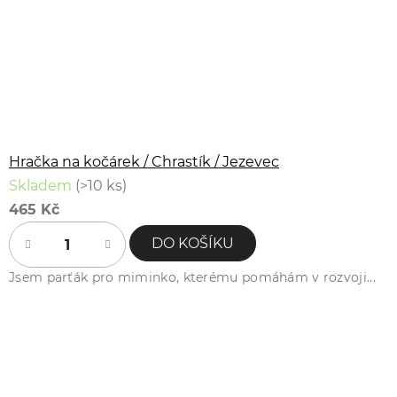
Hračka na kočárek / Chrastík / Jezevec
Skladem
(>10 ks)
465 Kč
DO KOŠÍKU
Jsem parťák pro miminko, kterému pomáhám v rozvoji...