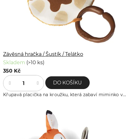
Závěsná hračka / Šustík / Telátko
Skladem
(>10 ks)
350 Kč
DO KOŠÍKU
Křupavá placička na kroužku, která zabaví miminko v...