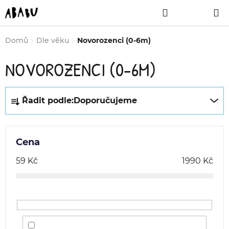
Přejít
Hledat
NÁKUPNÍ
na
obsah
KOŠÍK
Domů
Dle věku
Novorozenci (0-6m)
NOVOROZENCI (0-6M)
Ř
Řadit podle:
Doporučujeme
a
z
e
Cena
n
59
Kč
1990
Kč
í
p
r
o