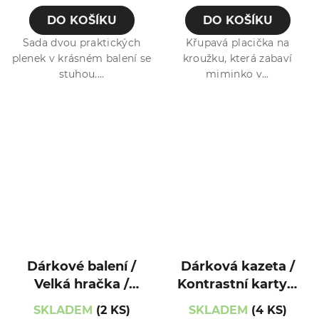
DO KOŠÍKU
DO KOŠÍKU
Sada dvou praktických
Křupavá placička na
plenek v krásném balení se
kroužku, která zabaví
stuhou....
miminko v...
Dárkové balení /
Dárková kazeta /
Velká hračka /
Kontrastní karty a
Kamarád /
muchláček
SKLADEM
(2 KS)
SKLADEM
(4 KS)