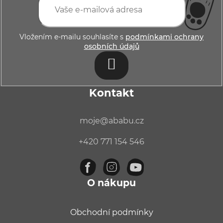
p
a
t
Vložením e-mailu souhlasíte s
podmínkami ochrany
osobních údajů
í
PŘIHLÁSIT
SE
Kontakt
moje
@
ababu.cz
+420 771 154 546
O nákupu
Obchodní podmínky