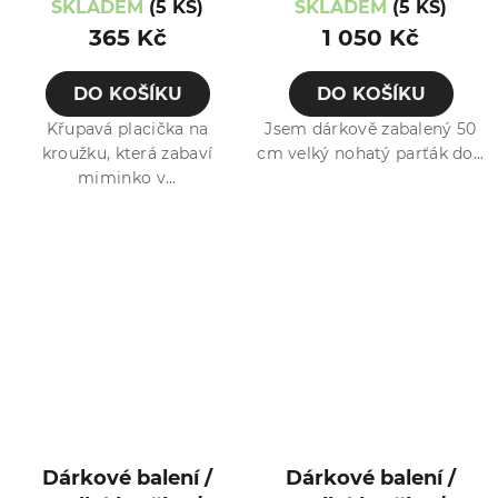
SKLADEM
(5 KS)
SKLADEM
(5 KS)
Kočička
365 Kč
1 050 Kč
DO KOŠÍKU
DO KOŠÍKU
Křupavá placička na
Jsem dárkově zabalený 50
kroužku, která zabaví
cm velký nohatý parťák do...
miminko v...
Dárkové balení /
Dárkové balení /