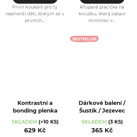
První koukání pro ty
Křupavá placička na
nejmenší děti, kterým se v
kroužku, která zabaví
prvních...
miminko v...
BESTSELLER
Kontrastní a
Dárkové balení /
bonding plenka
Šustík / Jezevec
SKLADEM
(>10 KS)
SKLADEM
(3 KS)
629 Kč
365 Kč