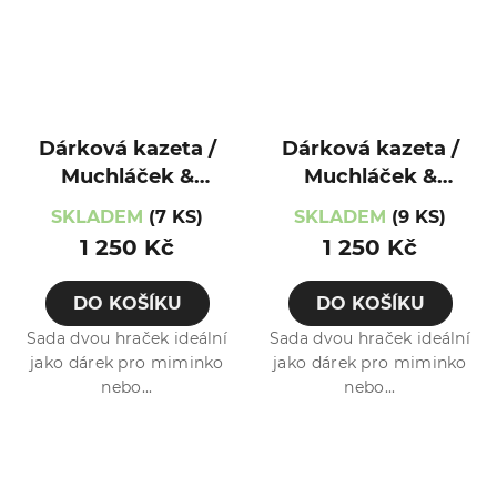
Dárková kazeta /
Dárková kazeta /
Muchláček &
Muchláček &
Hryzátko / Telátko
Hryzátko / Zajíček
SKLADEM
(7 KS)
SKLADEM
(9 KS)
1 250 Kč
1 250 Kč
DO KOŠÍKU
DO KOŠÍKU
Sada dvou hraček ideální
Sada dvou hraček ideální
jako dárek pro miminko
jako dárek pro miminko
nebo...
nebo...