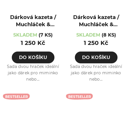
Dárková kazeta /
Dárková kazeta /
Muchláček &
Muchláček &
Hryzátko /
Hryzátko / Liška
SKLADEM
(7 KS)
SKLADEM
(8 KS)
Kočička
1 250 Kč
1 250 Kč
DO KOŠÍKU
DO KOŠÍKU
Sada dvou hraček ideální
Sada dvou hraček ideální
jako dárek pro miminko
jako dárek pro miminko
nebo...
nebo...
BESTSELLER
BESTSELLER