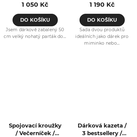
Jezevec
1 050 Kč
1 190 Kč
DO KOŠÍKU
DO KOŠÍKU
Jsem dárkově zabalený 50
Sada dvou produktů
cm velký nohatý parťák do...
ideálních jako dárek pro
miminko nebo...
Spojovací kroužky
Dárková kazeta /
/ Večerníček /
3 bestsellery /