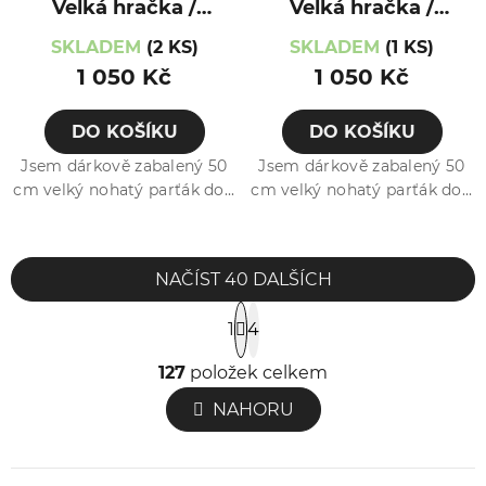
Velká hračka /
Velká hračka /
Kamarád / Liška
Kamarád /
SKLADEM
(2 KS)
SKLADEM
(1 KS)
Medvídek
1 050 Kč
1 050 Kč
DO KOŠÍKU
DO KOŠÍKU
Jsem dárkově zabalený 50
Jsem dárkově zabalený 50
cm velký nohatý parťák do...
cm velký nohatý parťák do...
NAČÍST 40 DALŠÍCH
S
1
4
t
O
r
127
položek celkem
v
á
NAHORU
l
n
k
á
o
d