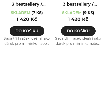
3 bestsellery /
3 bestsellery /
Medvídek
Myška
SKLADEM
(7 KS)
SKLADEM
(9 KS)
1 420 Kč
1 420 Kč
DO KOŠÍKU
DO KOŠÍKU
Sada tří hraček ideální jako
Sada tří hraček ideální jako
dárek pro miminko nebo...
dárek pro miminko nebo...