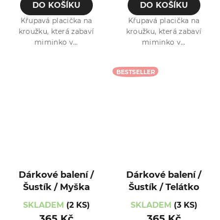
DO KOŠÍKU
DO KOŠÍKU
Křupavá placička na
Křupavá placička na
kroužku, která zabaví
kroužku, která zabaví
miminko v...
miminko v...
BESTSELLER
Dárkové balení /
Dárkové balení /
Šustík / Myška
Šustík / Telátko
SKLADEM
(2 KS)
SKLADEM
(3 KS)
365 Kč
365 Kč