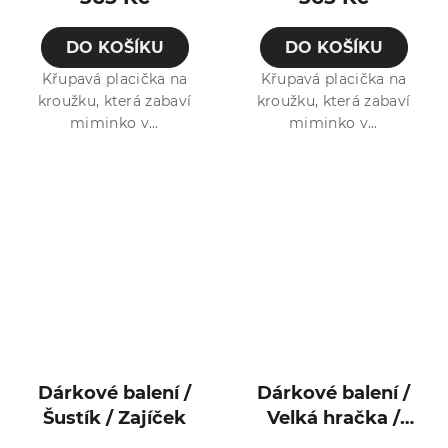
DO KOŠÍKU
DO KOŠÍKU
Křupavá placička na
Křupavá placička na
kroužku, která zabaví
kroužku, která zabaví
miminko v...
miminko v...
Dárkové balení /
Dárkové balení /
Šustík / Zajíček
Velká hračka /
Kamarád /