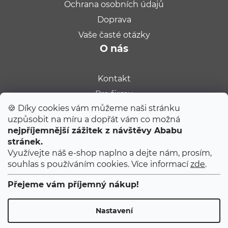
Ochrana osobních údajů
Doprava
Vaše časté otázky
O nás
Kontakt
Pro firmy
🍪 Díky cookies vám můžeme naši stránku
Velkoobchod
uzpůsobit na míru a dopřát vám co možná
Kariéra
nejpříjemnější zážitek z návštěvy Ababu
Populární na blogu
stránek.
Využívejte náš e-shop naplno a dejte nám, prosím,
souhlas s používáním cookies. Více informací
zde
.
Tipy od Jitky do porodnice
Ty úplně první narozeniny
Přejeme vám příjemný nákup!
První 2 měsíce s miminkem
Nastavení