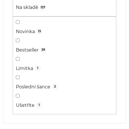
d
Na skladě
127
u
k
t
Novinka
13
ů
Bestseller
29
Limitka
1
Poslední šance
2
Ušetříte
1