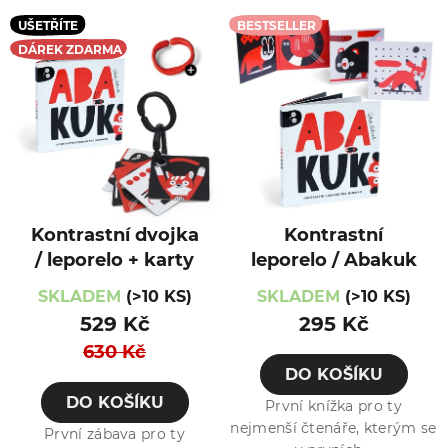
V
UŠETŘÍTE
BESTSELLER
ý
DÁREK ZDARMA
p
i
s
p
r
o
Kontrastní dvojka
Kontrastní
/ leporelo + karty
leporelo / Abakuk
d
u
SKLADEM
(>10 KS)
SKLADEM
(>10 KS)
529 Kč
295 Kč
k
630 Kč
t
DO KOŠÍKU
ů
DO KOŠÍKU
První knížka pro ty
nejmenší čtenáře, kterým se
První zábava pro ty