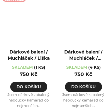
Dárkové balení /
Dárkové balení /
Muchláček / Liška
Muchláček /
Medvídek
SKLADEM
(1 KS)
SKLADEM
(4 KS)
750 Kč
750 Kč
DO KOŠÍKU
DO KOŠÍKU
Jsem dárkově zabalený
Jsem dárkově zabalený
heboučký kamarád do
heboučký kamarád do
nejmenších...
nejmenších...