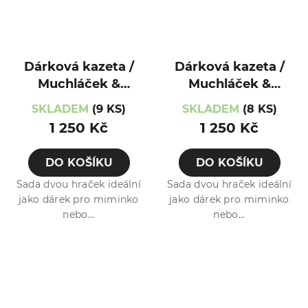
Dárková kazeta /
Dárková kazeta /
Muchláček &
Muchláček &
Hryzátko /
Hryzátko / Myška
SKLADEM
(9 KS)
SKLADEM
(8 KS)
Medvídek
1 250 Kč
1 250 Kč
DO KOŠÍKU
DO KOŠÍKU
Sada dvou hraček ideální
Sada dvou hraček ideální
jako dárek pro miminko
jako dárek pro miminko
nebo...
nebo...