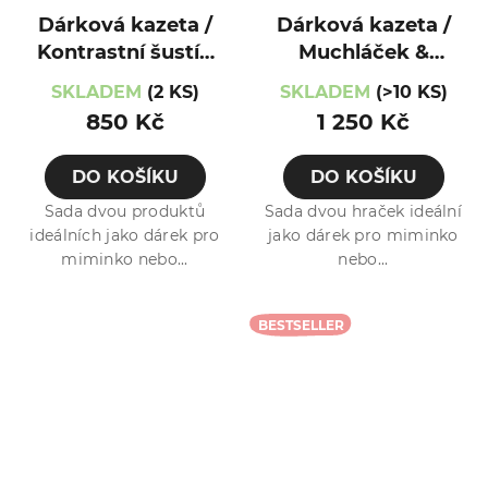
Dárková kazeta /
Dárková kazeta /
Kontrastní šustík
Muchláček &
& leporelo
Hryzátko /
SKLADEM
(2 KS)
SKLADEM
(>10 KS)
Jezevec
850 Kč
1 250 Kč
DO KOŠÍKU
DO KOŠÍKU
Sada dvou produktů
Sada dvou hraček ideální
ideálních jako dárek pro
jako dárek pro miminko
miminko nebo...
nebo...
BESTSELLER