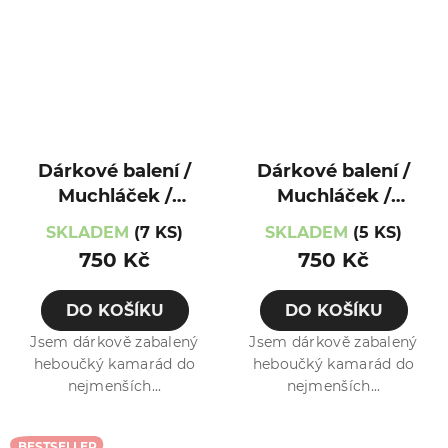
Dárkové balení /
Dárkové balení /
Muchláček /
Muchláček /
Jezevec
Kočička
SKLADEM
(7 KS)
SKLADEM
(5 KS)
750 Kč
750 Kč
DO KOŠÍKU
DO KOŠÍKU
Jsem dárkově zabalený
Jsem dárkově zabalený
heboučký kamarád do
heboučký kamarád do
nejmenších...
nejmenších...
BESTSELLER