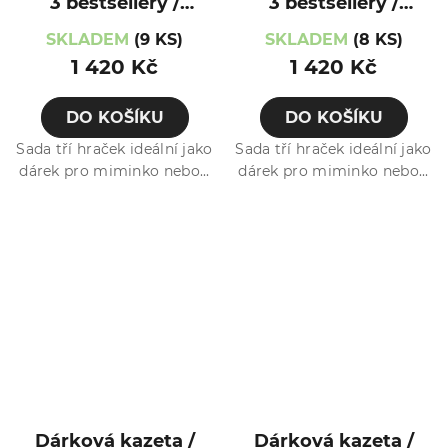
3 bestsellery /
3 bestsellery /
Kočička
Liška
SKLADEM
(9 KS)
SKLADEM
(8 KS)
1 420 Kč
1 420 Kč
DO KOŠÍKU
DO KOŠÍKU
Sada tří hraček ideální jako
Sada tří hraček ideální jako
dárek pro miminko nebo...
dárek pro miminko nebo...
Dárková kazeta /
Dárková kazeta /