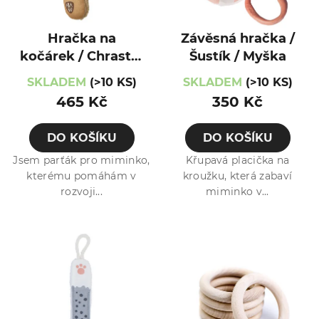
Hračka na
Závěsná hračka /
kočárek / Chrastík
Šustík / Myška
/ Medvídek
SKLADEM
(>10 KS)
SKLADEM
(>10 KS)
465 Kč
350 Kč
DO KOŠÍKU
DO KOŠÍKU
Jsem parťák pro miminko,
Křupavá placička na
kterému pomáhám v
kroužku, která zabaví
rozvoji...
miminko v...