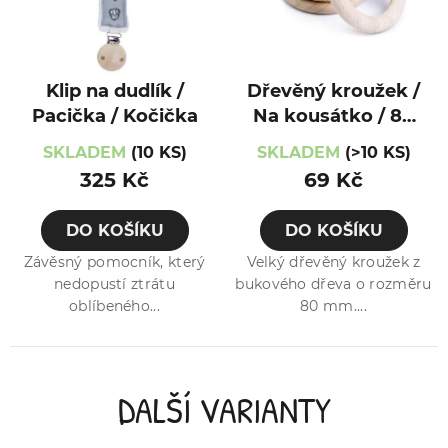
Klip na dudlík /
Dřevěný kroužek /
Pacička / Kočička
Na kousátko / 80
mm
SKLADEM
(10 KS)
SKLADEM
(>10 KS)
325 Kč
69 Kč
DO KOŠÍKU
DO KOŠÍKU
Závěsný pomocník, který
Velký dřevěný kroužek z
nedopustí ztrátu
bukového dřeva o rozměru
oblíbeného...
80 mm....
DALŠÍ VARIANTY