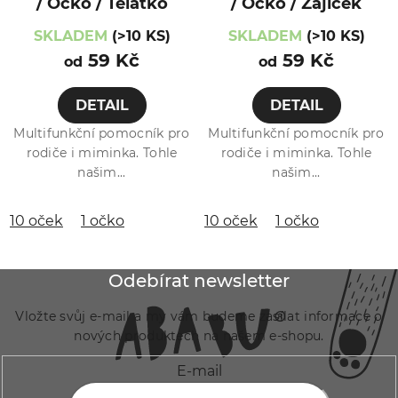
/ Očko / Telátko
/ Očko / Zajíček
SKLADEM
(>10 KS)
SKLADEM
(>10 KS)
59 Kč
59 Kč
od
od
DETAIL
DETAIL
Multifunkční pomocník pro
Multifunkční pomocník pro
rodiče i miminka. Tohle
rodiče i miminka. Tohle
našim...
našim...
10 oček
1 očko
10 oček
1 očko
Z
Odebírat newsletter
á
Vložte svůj e-mail a my vám budeme zasílat informace o
p
nových produktech na našem e-shopu.
a
E-mail
t