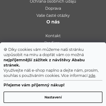
Ochrana osobních údajů
Doprava
Vaše časté otázky
O nás
Kontakt
Pro firmy
🍪 Díky cookies vám můžeme naši stránku
Velkoobchod
uzpůsobit na míru a dopřát vám co možná
Kariéra
nejpříjemnější zážitek z návštěvy Ababu
Populární na blogu
stránek.
Využívejte náš e-shop naplno a dejte nám, prosím,
souhlas s používáním cookies. Více informací
zde
.
Tipy od Jitky do porodnice
Ty úplně první narozeniny
Přejeme vám příjemný nákup!
První 2 měsíce s miminkem
Nastavení
Copyright 2026
ABABU
. Všechna práva vyhrazena.