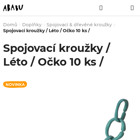
Přejít
Hledat
NÁKUPNÍ
na
obsah
KOŠÍK
Domů
Doplňky
Spojovací & dřevěné kroužky
Spojovací kroužky / Léto / Očko 10 ks /
Spojovací kroužky /
Léto / Očko 10 ks /
NOVINKA