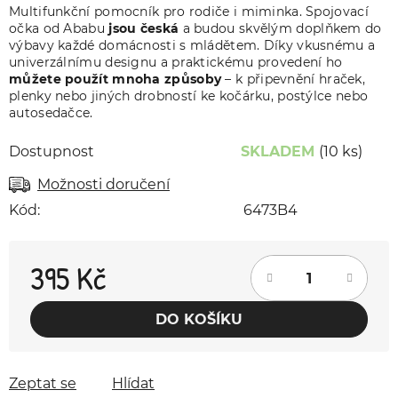
Multifunkční pomocník pro rodiče i miminka. Spojovací
očka od Ababu
jsou česká
a budou skvělým doplňkem do
výbavy každé domácnosti s mládětem. Díky vkusnému a
univerzálnímu designu a praktickému provedení ho
můžete použít mnoha způsoby
– k připevnění hraček,
plenky nebo jiných drobností ke kočárku, postýlce nebo
autosedačce.
Dostupnost
SKLADEM
(10 ks)
Možnosti doručení
Kód:
6473B4
395 Kč
Měrná cena:
DO KOŠÍKU
Zeptat se
Hlídat