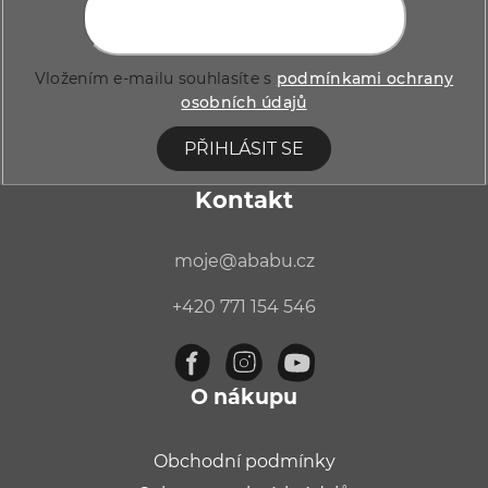
í
Vložením e-mailu souhlasíte s
podmínkami ochrany
osobních údajů
PŘIHLÁSIT SE
Kontakt
moje
@
ababu.cz
+420 771 154 546
O nákupu
Obchodní podmínky