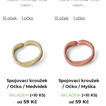
rodiče i miminka. Tohle
rodiče i miminka. Tohle
našim...
našim...
10 oček
1 očko
10 oček
1 očko
Spojovací kroužek
Spojovací kroužek
/ Očko / Medvídek
/ Očko / Myška
SKLADEM
(>10 KS)
SKLADEM
(>10 KS)
59 Kč
59 Kč
od
od