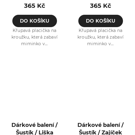
365 Kč
365 Kč
DO KOŠÍKU
DO KOŠÍKU
Křupavá placička na
Křupavá placička na
kroužku, která zabaví
kroužku, která zabaví
miminko v...
miminko v...
Dárkové balení /
Dárkové balení /
Šustík / Liška
Šustík / Zajíček