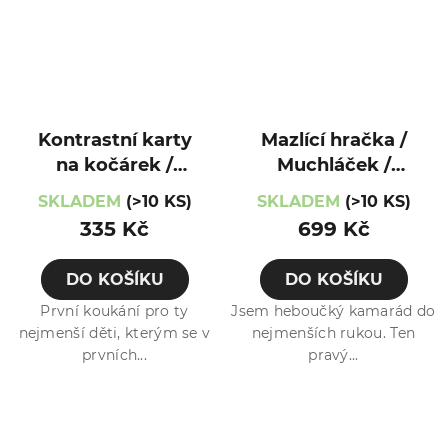
Kontrastní karty
Mazlící hračka /
na kočárek /
Muchláček /
Abakuk
Kočička
SKLADEM
(>10 KS)
SKLADEM
(>10 KS)
335 Kč
699 Kč
DO KOŠÍKU
DO KOŠÍKU
První koukání pro ty
Jsem heboučký kamarád do
nejmenší děti, kterým se v
nejmenších rukou. Ten
prvních...
pravý...