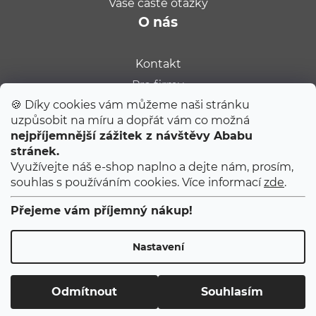
Vaše časté otázky
O nás
Kontakt
Pro firmy
🍪 Díky cookies vám můžeme naši stránku
Velkoobchod
uzpůsobit na míru a dopřát vám co možná
Kariéra
nejpříjemnější zážitek z návštěvy Ababu
Populární na blogu
stránek.
Využívejte náš e-shop naplno a dejte nám, prosím,
souhlas s používáním cookies. Více informací
zde
.
Tipy od Jitky do porodnice
Ty úplně první narozeniny
Přejeme vám příjemný nákup!
První 2 měsíce s miminkem
Nastavení
Copyright 2026
ABABU
. Všechna práva vyhrazena.
Upravit nastavení cookies
Odmítnout
Souhlasím
Vytvořil Shoptet