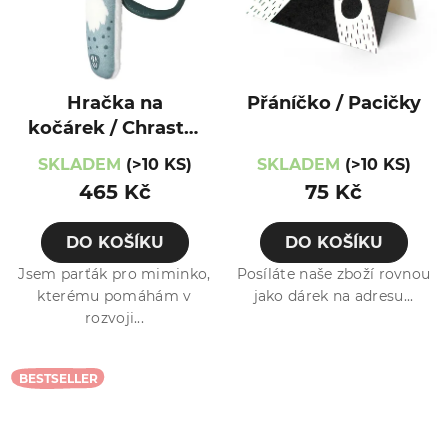
Hračka na
Přáníčko / Pacičky
kočárek / Chrastík
/ Kočička
SKLADEM
(>10 KS)
SKLADEM
(>10 KS)
465 Kč
75 Kč
DO KOŠÍKU
DO KOŠÍKU
Jsem parťák pro miminko,
Posíláte naše zboží rovnou
kterému pomáhám v
jako dárek na adresu...
rozvoji...
BESTSELLER