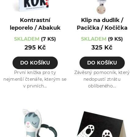
Kontrastní
Klip na dudlík /
leporelo / Abakuk
Pacička / Kočička
SKLADEM
(7 KS)
SKLADEM
(9 KS)
295 Kč
325 Kč
DO KOŠÍKU
DO KOŠÍKU
První knížka pro ty
Závěsný pomocník, který
nejmenší čtenáře, kterým se
nedopustí ztrátu
v prvních...
oblíbeného...