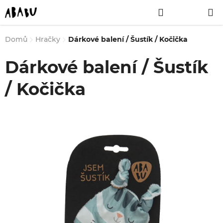
Přejít
Hledat
NÁKUPNÍ
na
obsah
KOŠÍK
Domů
Hračky
Dárkové balení / Šustík / Kočička
Dárkové balení / Šustík
/ Kočička