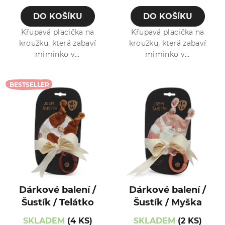
DO KOŠÍKU
DO KOŠÍKU
Křupavá placička na
Křupavá placička na
kroužku, která zabaví
kroužku, která zabaví
miminko v...
miminko v...
BESTSELLER
Dárkové balení /
Dárkové balení /
Šustík / Telátko
Šustík / Myška
SKLADEM
(4 KS)
SKLADEM
(2 KS)