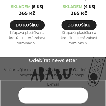
SKLADEM
(5 KS)
SKLADEM
(4 KS)
365 Kč
365 Kč
DO KOŠÍKU
DO KOŠÍKU
Křupavá placička na
Křupavá placička na
kroužku, která zabaví
kroužku, která zabaví
miminko v...
miminko v...
Z
Odebírat newsletter
á
Vložte svůj e-mail a my vám budeme zasílat informace o
p
nových produktech na našem e-shopu.
a
E-mail
t
í