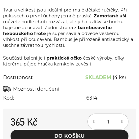
Tvar a velikost jsou ideální pro malé dětské ručičky. Při
pokusech o první úchopy jemně praská.
Zamotané uši
můžete podle chuti rozvázat, ale jeho uzlíky se budou
báječně ocucávat. Zadní strana z
bambusového
heboučkého froté
je super savá a odvede veškerou
vlhkost při ocucávání. Bambus je přirozeně antiseptický a
uschne závratnou rychlostí.
Součástí balení je i
praktické očko
české výroby, díky
kterému půjde hračka kamkoliv zavěsit.
Dostupnost
SKLADEM
(4 ks)
Možnosti doručení
Kód:
6314
365 Kč
Měrná cena:
DO KOŠÍKU