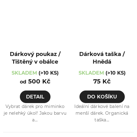
Dárkový poukaz /
Dárková taška /
Tištěný v obálce
Hnědá
SKLADEM
(>10 KS)
SKLADEM
(>10 KS)
500 Kč
75 Kč
od
DETAIL
DO KOŠÍKU
Vybrat dárek pro miminko
Ideální dárkové balení na
je nelehký úkol! Jakou barvu
menší dárek. Organická
a...
taška...