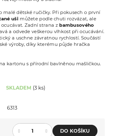
pro malé dětské ručičky. Při pokusech o první
ané uši
můžete podle chuti rozvázat, ale
 ocucávat. Zadní strana z
bambusového
avá a odvede veškerou vlhkost při ocucávání.
ický a uschne závratnou rychlostí. Součástí
ské výroby, díky kterému půjde hračka
na kartonu s přírodní bavlněnou mašličkou.
SKLADEM
(3 ks)
6313
DO KOŠÍKU