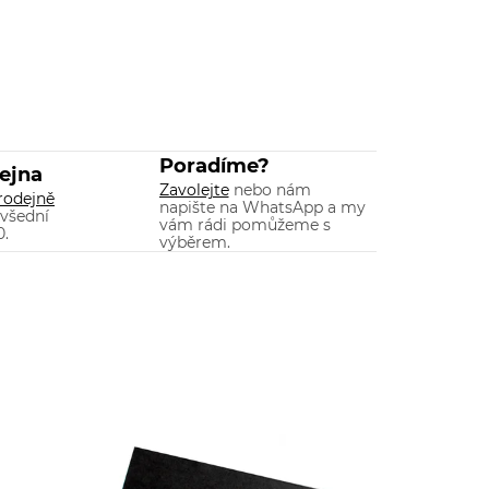
Poradíme?
ejna
Zavolejte
nebo nám
rodejně
napište na WhatsApp a my
 všední
vám rádi pomůžeme s
0.
výběrem.