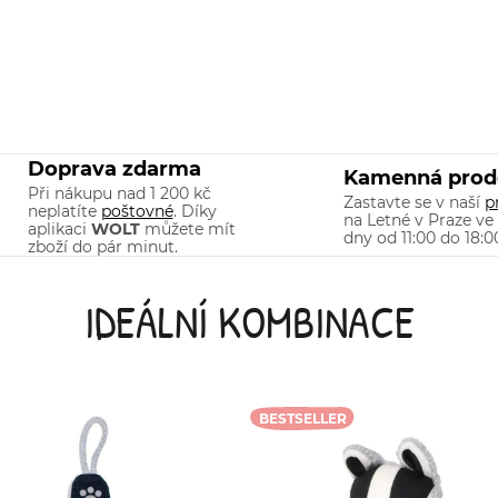
Doprava zdarma
Kamenná prod
Při nákupu nad 1 200 kč
Zastavte se v naší
p
neplatíte
poštovné
. Díky
na Letné v Praze ve
aplikaci
WOLT
můžete mít
dny od 11:00 do 18:0
zboží do pár minut.
IDEÁLNÍ KOMBINACE
BESTSELLER