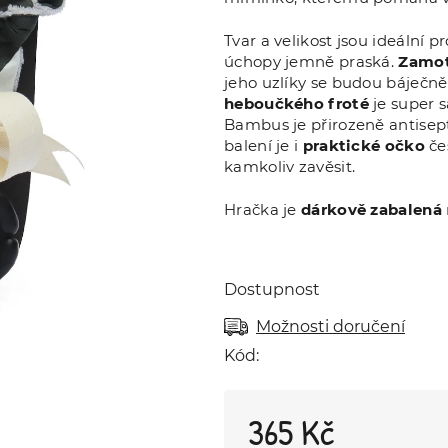
Tvar a velikost jsou ideální 
úchopy jemně praská.
Zamot
jeho uzlíky se budou báječně
heboučkého froté
je super s
Bambus je přirozeně antisept
balení je i
praktické očko
če
kamkoliv zavěsit.
Hračka je
dárkově zabalená
Dostupnost
Možnosti doručení
Kód:
365 Kč