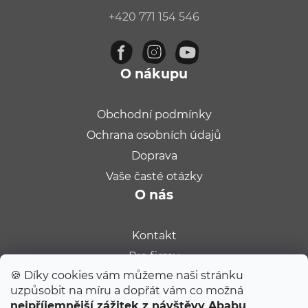
u
+420 771 154 546
O nákupu
Obchodní podmínky
Ochrana osobních údajů
Doprava
Vaše časté otázky
O nás
Kontakt
Pro firmy
🍪 Díky cookies vám můžeme naši stránku
Velkoobchod
uzpůsobit na míru a dopřát vám co možná
Kariéra
nejpříjemnější zážitek z návštěvy Ababu