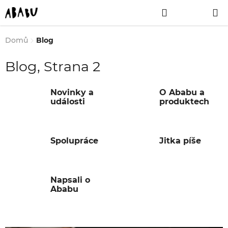
Přejít
Hledat
NÁKUPNÍ
na
obsah
KOŠÍK
Domů
Blog
Blog
, Strana 2
Novinky a
O Ababu a
události
produktech
Spolupráce
Jitka píše
Napsali o
Ababu
V