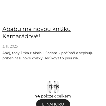
Ababu má novou knížku
Kamarádové!
3. 11. 2025
Ahoj, tady Jitka z Ababu. Sedám k počítači a sepisuju
příběh naší nové knížky. Teď když to píšu nik...
S
1
2
8
t
r
74
položek celkem
O
á
v
NAHORU