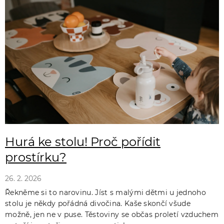
ý
p
i
s
č
l
á
n
k
Hurá ke stolu! Proč pořídit
ů
prostírku?
26. 2. 2026
Řekněme si to narovinu. Jíst s malými dětmi u jednoho
stolu je někdy pořádná divočina. Kaše skončí všude
možně, jen ne v puse. Těstoviny se občas proletí vzduchem