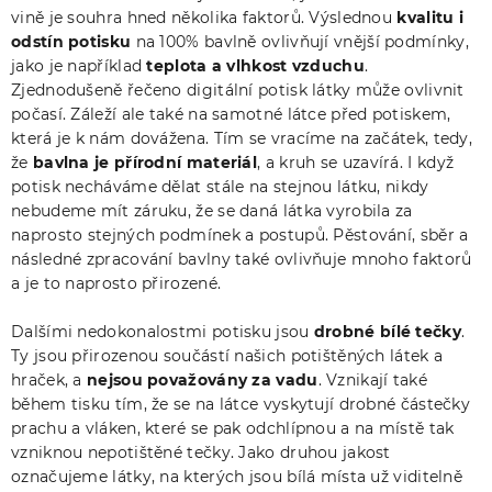
vině je souhra hned několika faktorů. Výslednou
kvalitu i
odstín potisku
na 100% bavlně ovlivňují vnější podmínky,
jako je například
teplota a vlhkost vzduchu
.
Zjednodušeně řečeno digitální potisk látky může ovlivnit
počasí. Záleží ale také na samotné látce před potiskem,
která je k nám dovážena. Tím se vracíme na začátek, tedy,
že
bavlna je přírodní materiál
, a kruh se uzavírá. I když
potisk necháváme dělat stále na stejnou látku, nikdy
nebudeme mít záruku, že se daná látka vyrobila za
naprosto stejných podmínek a postupů. Pěstování, sběr a
následné zpracování bavlny také ovlivňuje mnoho faktorů
a je to naprosto přirozené.
Dalšími nedokonalostmi potisku jsou
drobné bílé tečky
.
Ty jsou přirozenou součástí našich potištěných látek a
hraček, a
nejsou považovány za vadu
. Vznikají také
během tisku tím, že se na látce vyskytují drobné částečky
prachu a vláken, které se pak odchlípnou a na místě tak
vzniknou nepotištěné tečky. Jako druhou jakost
označujeme látky, na kterých jsou bílá místa už viditelně