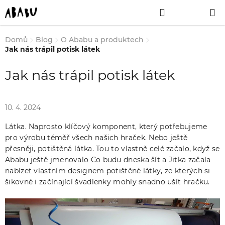
Přejít
Hledat
NÁKUPNÍ
na
obsah
KOŠÍK
Domů
Blog
O Ababu a produktech
Jak nás trápil potisk látek
Jak nás trápil potisk látek
10. 4. 2024
Látka. Naprosto klíčový komponent, který potřebujeme
pro výrobu téměř všech našich hraček. Nebo ještě
přesněji, potištěná látka. Tou to vlastně celé začalo, když se
Ababu ještě jmenovalo Co budu dneska šít a Jitka začala
nabízet vlastním designem potištěné látky, ze kterých si
šikovné i začínající švadlenky mohly snadno ušít hračku.