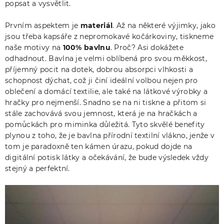
popsat a vysvětlit.
Prvním aspektem je
materiál
. Až na některé výjimky, jako
jsou třeba kapsáře z nepromokavé kočárkoviny, tiskneme
naše motivy na
100% bavlnu
. Proč? Asi dokážete
odhadnout. Bavlna je velmi oblíbená pro svou měkkost,
příjemný pocit na dotek, dobrou absorpci vlhkosti a
schopnost dýchat, což ji činí ideální volbou nejen pro
oblečení a domácí textilie, ale také na látkové výrobky a
hračky pro nejmenší. Snadno se na ni tiskne a přitom si
stále zachovává svou jemnost, která je na hračkách a
pomůckách pro miminka důležitá. Tyto skvělé benefity
plynou z toho, že je bavlna přírodní textilní vlákno, jenže v
tom je paradoxně ten kámen úrazu, pokud dojde na
digitální potisk látky a očekávání, že bude výsledek vždy
stejný a perfektní.