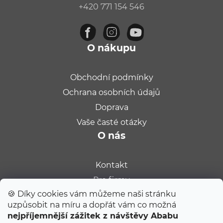
+420 771 154 546
O nákupu
Obchodní podmínky
Ochrana osobních údajů
Doprava
Vaše časté otázky
O nás
Kontakt
Pro firmy
🍪 Díky cookies vám můžeme naši stránku
Velkoobchod
uzpůsobit na míru a dopřát vám co možná
Kariéra
POUKAZ 100 Kč
nejpříjemnější zážitek z návštěvy Ababu