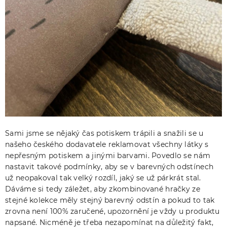
Sami jsme se nějaký čas potiskem trápili a snažili se u
našeho českého dodavatele reklamovat všechny látky s
nepřesným potiskem a jinými barvami. Povedlo se nám
nastavit takové podmínky, aby se v barevných odstínech
už neopakoval tak velký rozdíl, jaký se už párkrát stal.
Dáváme si tedy záležet, aby zkombinované hračky ze
stejné kolekce měly stejný barevný odstín a pokud to tak
zrovna není 100% zaručené, upozornění je vždy u produktu
napsané. Nicméně je třeba nezapomínat na důležitý fakt,