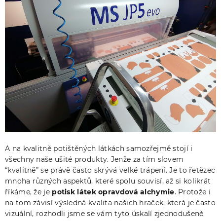
A na kvalitně potištěných látkách samozřejmě stojí i
všechny naše ušité produkty. Jenže za tím slovem
“kvalitně” se právě často skrývá velké trápení. Je to řetězec
mnoha různých aspektů, které spolu souvisí, až si kolikrát
říkáme, že je
potisk látek opravdová alchymie
. Protože i
na tom závisí výsledná kvalita našich hraček, která je často
vizuální, rozhodli jsme se vám tyto úskalí zjednodušeně