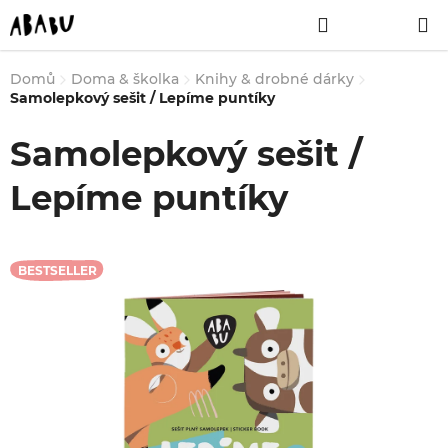
Přejít
Hledat
NÁKUPNÍ
na
obsah
KOŠÍK
Domů
Doma & školka
Knihy & drobné dárky
Samolepkový sešit / Lepíme puntíky
Samolepkový sešit /
Lepíme puntíky
BESTSELLER