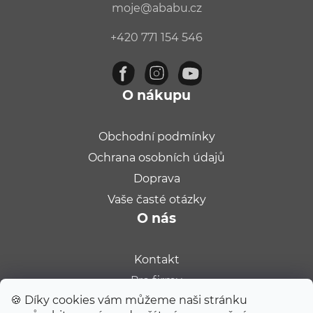
moje
@
ababu.cz
+420 771 154 546
O nákupu
Obchodní podmínky
Ochrana osobních údajů
Doprava
Vaše časté otázky
O nás
Kontakt
Pro firmy
🍪 Díky cookies vám můžeme naši stránku
Velkoobchod