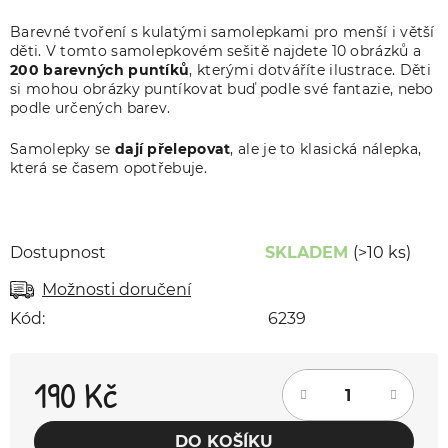
Barevné tvoření s kulatými samolepkami pro menší i větší
děti. V tomto samolepkovém sešitě najdete 10 obrázků a
200 barevných puntíků
, kterými dotváříte ilustrace. Děti
si mohou obrázky puntíkovat buď podle své fantazie, nebo
podle určených barev.
Samolepky se
dají přelepovat
, ale je to klasická nálepka,
která se časem opotřebuje.
Dostupnost
SKLADEM
(>10 ks)
Možnosti doručení
Kód:
6239
190 Kč
Měrná cena:
DO KOŠÍKU