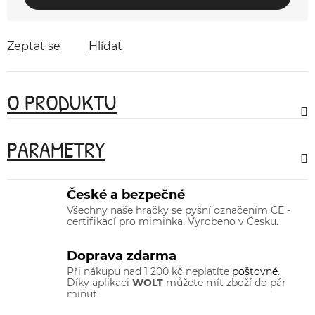
Zeptat se
Hlídat
O PRODUKTU
PARAMETRY
České a bezpečné
Všechny naše hračky se pyšní označením CE -
certifikací pro miminka. Vyrobeno v Česku.
Doprava zdarma
Při nákupu nad 1 200 kč neplatíte
poštovné
.
Díky aplikaci
WOLT
můžete mít zboží do pár
minut.