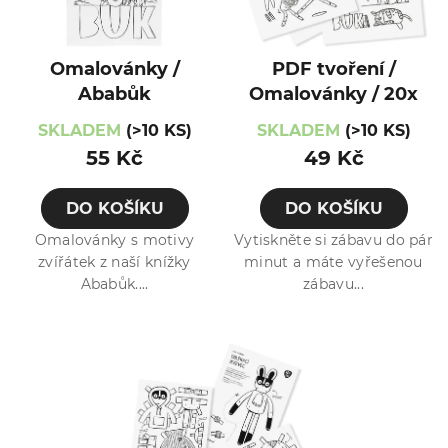
Omalovánky /
PDF tvoření /
Ababůk
Omalovánky / 20x
SKLADEM
(>10 KS)
SKLADEM
(>10 KS)
55 Kč
49 Kč
DO KOŠÍKU
DO KOŠÍKU
Omalovánky s motivy
Vytiskněte si zábavu do pár
zvířátek z naší knížky
minut a máte vyřešenou
Ababůk....
zábavu...