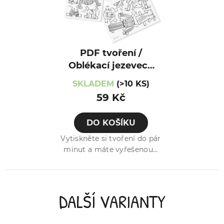
PDF tvoření /
Oblékací jezevec /
15 oblečků
SKLADEM
(>10 KS)
59 Kč
DO KOŠÍKU
Vytiskněte si tvoření do pár
minut a máte vyřešenou...
DALŠÍ VARIANTY