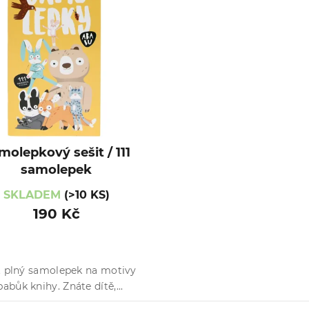
molepkový sešit / 111
samolepek
SKLADEM
(>10 KS)
190 Kč
t plný samolepek na motivy
abůk knihy. Znáte dítě,...