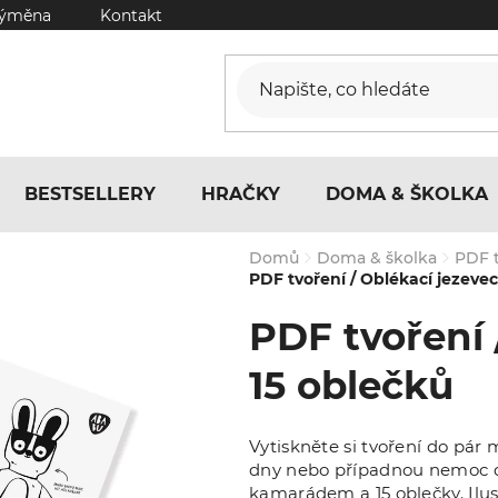
výměna
Kontakt
BESTSELLERY
HRAČKY
DOMA & ŠKOLKA
Domů
Doma & školka
PDF 
PDF tvoření / Oblékací jezevec
PDF tvoření 
15 oblečků
Vytiskněte si tvoření do pár
dny nebo případnou nemoc d
kamarádem a 15 oblečky. I
lu