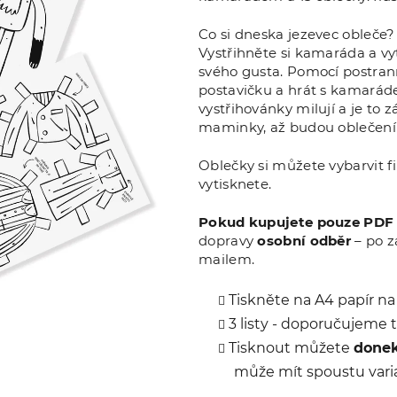
Co si dneska jezevec obleče?
Vystřihněte si kamaráda a v
svého gusta. Pomocí postrann
postavičku a hrát s kamaráde
vystřihovánky milují a je to 
maminky, až budou oblečení 
Oblečky si můžete vybarvit fi
vytisknete.
Pokud kupujete pouze PDF
dopravy
osobní odběr
– po z
mailem.
Tiskněte na A4 papír na
3 listy - doporučujeme t
Tisknout můžete
done
může mít spoustu varia