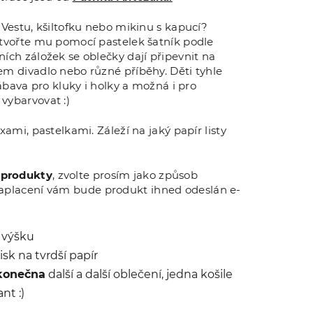
 Vestu, kšiltofku nebo mikinu s kapucí?
ytvořte mu pomocí pastelek šatník podle
ích záložek se oblečky dají připevnit na
m divadlo nebo různé příběhy. Děti tyhle
zábava pro kluky i holky a možná i pro
vybarvovat :)
xami, pastelkami. Záleží na jaký papír listy
 produkty
, zvolte prosím jako způsob
aplacení vám bude produkt ihned odeslán e-
 výšku
isk na tvrdší papír
konečna
další a další oblečení, jedna košile
nt :)