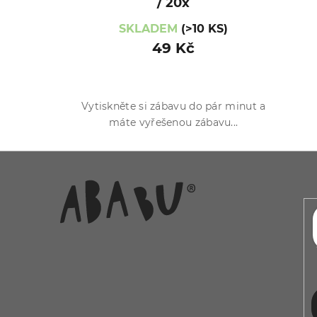
/ 20x
SKLADEM
(>10 KS)
49 Kč
Vytiskněte si zábavu do pár minut a
máte vyřešenou zábavu...
Z
á
p
a
t
í