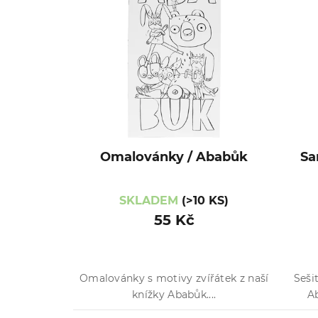
Omalovánky / Ababůk
Sa
SKLADEM
(>10 KS)
55 Kč
Omalovánky s motivy zvířátek z naší
Seši
knížky Ababůk....
Ab