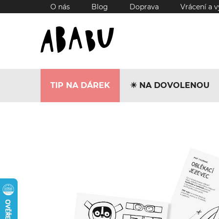
Přejít
O nás
Blog
Doprava
Vrácení a 
na
obsah
TIP NA DÁREK
☀︎ NA DOVOLENOU