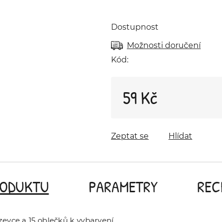
Dostupnost
Možnosti doručení
Kód:
59 Kč
Měrná cena:
Zeptat se
Hlídat
RODUKTU
PARAMETRY
REC
evce a 15 oblečků k vybarvení.