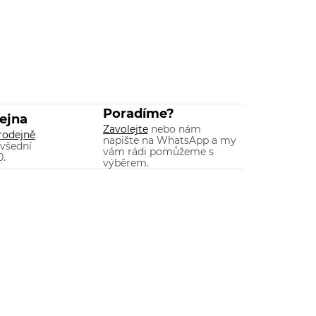
Poradíme?
ejna
Zavolejte
nebo nám
rodejně
napište na WhatsApp a my
 všední
vám rádi pomůžeme s
0.
výběrem.