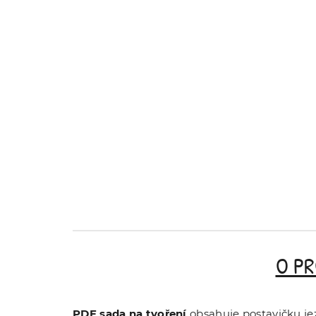
O P
PDF sada na tvoření
obsahuje postavičku jez