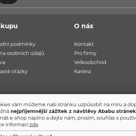
SE
ákupu
O nás
dní podmínky
Kontakt
na osobních údajů
Pro firmy
va
Velkoobchod
asté otázky
Kariéra
okies vám můžeme naši stránku uzpůsobit na míru a do
ožná
nejpříjemnější zážitek z návštěvy Ababu stráne
 náš e-shop naplno a dejte nám, prosím, souhlas s použí
íce informací
zde
.