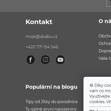
Kontakt
O n
Obcho
moje
@
ababu.cz
Ochra
+420 771 154 546
Dopra
Vaše č
🍪 Díky co
Populární na blogu
vám co m
Využívejte
cookies. V
Tipy od Jitky do porodnice
Ty úplně první narozeniny