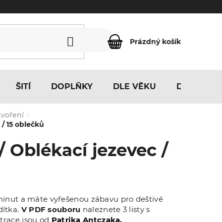
Prázdný košík
NÁKUPNÍ
KOŠÍK
ŠITÍ
DOPLŇKY
DLE VĚKU
DLE MOTI
tvoření
 / 15 oblečků
/ Oblékací jezevec /
 minut a máte vyřešenou zábavu pro deštivé
ítka.
V PDF souboru
naleznete 3 listy s
strace jsou od
Patrika Antczaka.