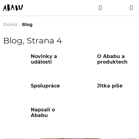
Přejít
Hledat
NÁKUPNÍ
na
obsah
KOŠÍK
Domů
Blog
Blog
, Strana 4
Novinky a
O Ababu a
události
produktech
Spolupráce
Jitka píše
Napsali o
Ababu
V