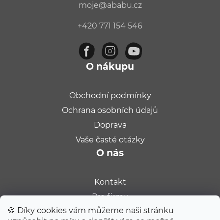
ý
moje
@
ababu.cz
p
+420 771 154 546
i
s
u
O nákupu
Obchodní podmínky
Ochrana osobních údajů
Doprava
Vaše časté otázky
O nás
Kontakt
Pro firmy
🍪 Díky cookies vám můžeme naši stránku
Velkoobchod