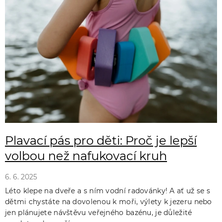
ý
p
i
s
č
l
á
n
k
Plavací pás pro děti: Proč je lepší
ů
volbou než nafukovací kruh
6. 6. 2025
Léto klepe na dveře a s ním vodní radovánky! A ať už se s
dětmi chystáte na dovolenou k moři, výlety k jezeru nebo
jen plánujete návštěvu veřejného bazénu, je důležité