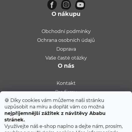
O nákupu
Obchodní podmínky
Ochrana osobních údajů
Doprava
Vaše časté otázky
O nás
Kontakt
Pro firmy
🍪 Díky cookies vám můžeme naši stránku
Velkoobchod
uzpůsobit na míru a dopřát vám co možná
Kariéra
POUKAZ 100 Kč
nejpříjemnější zážitek z návštěvy Ababu
Populární na blogu
stránek.
Přihlaste se k odběru
Ababu dopisů
Využívejte náš e-shop naplno a dejte nám, prosím,
a my vám pošleme poukaz na první nákup.