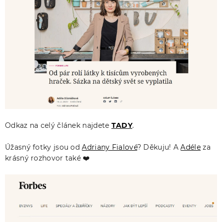
Odkaz na celý článek najdete
TADY
.
Úžasný fotky jsou od
Adriany Fialové
? Děkuju! A
Adéle
za
krásný rozhovor také ❤️