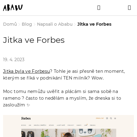
Přejít
Hledat
NÁKUPNÍ
na
obsah
KOŠÍK
Domů
Blog
Napsali o Ababu
Jitka ve Forbes
Jitka ve Forbes
19. 4. 2023
Jitka byla ve Forbesu
? Tohle je asi přesně ten moment,
kterým se říká v podnikání TEN milník? Wow.
Moc tomu nemůžu uvěřit a plácám si sama sobě na
rameno ? často to nedělám a myslím, že dneska si to
zasloužím ✨