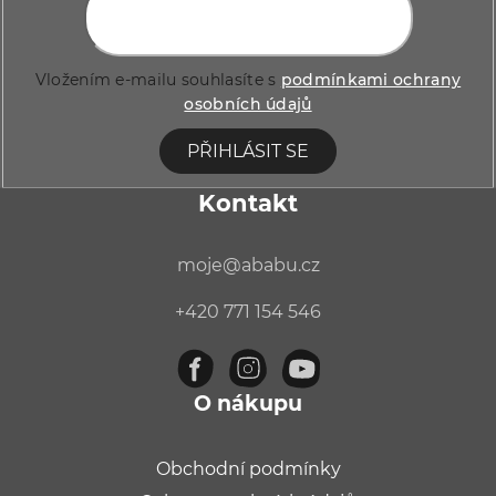
í
Vložením e-mailu souhlasíte s
podmínkami ochrany
osobních údajů
PŘIHLÁSIT SE
Kontakt
moje
@
ababu.cz
+420 771 154 546
O nákupu
Obchodní podmínky