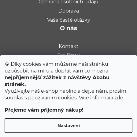
Ochrana osobních údajů
Doprava
Vaše časté otázky
O nás
Kontakt
Pro firmy
🍪 Díky cookies vám můžeme naši stránku
Velkoobchod
uzpůsobit na míru a dopřát vám co možná
Kariéra
nejpříjemnější zážitek z návštěvy Ababu
Populární na blogu
stránek.
Využívejte náš e-shop naplno a dejte nám, prosím,
souhlas s používáním cookies. Více informací
zde
.
Tipy od Jitky do porodnice
Ty úplně první narozeniny
Přejeme vám příjemný nákup!
První 2 měsíce s miminkem
Nastavení
Copyright 2026
ABABU
. Všechna práva vyhrazena.