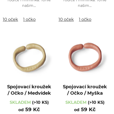
rodiče i miminka. Tohle
rodiče i miminka. Tohle
našim...
našim...
10 oček
1 očko
10 oček
1 očko
Spojovací kroužek
Spojovací kroužek
/ Očko / Medvídek
/ Očko / Myška
SKLADEM
(>10 KS)
SKLADEM
(>10 KS)
59 Kč
59 Kč
od
od