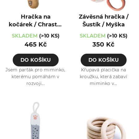
Hračka na
Závěsná hračka /
kočárek / Chrastík
Šustík / Myška
/ Medvídek
SKLADEM
(>10 KS)
SKLADEM
(>10 KS)
465 Kč
350 Kč
DO KOŠÍKU
DO KOŠÍKU
Jsem parťák pro miminko,
Křupavá placička na
kterému pomáhám v
kroužku, která zabaví
rozvoji...
miminko v...