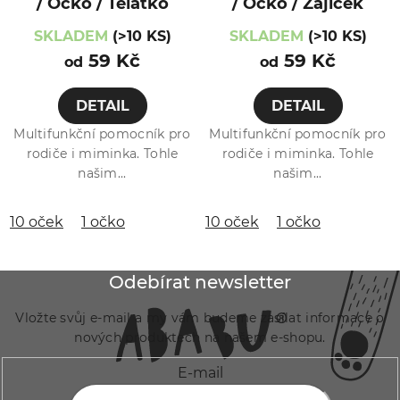
/ Očko / Telátko
/ Očko / Zajíček
SKLADEM
(>10 KS)
SKLADEM
(>10 KS)
59 Kč
59 Kč
od
od
DETAIL
DETAIL
Multifunkční pomocník pro
Multifunkční pomocník pro
rodiče i miminka. Tohle
rodiče i miminka. Tohle
našim...
našim...
10 oček
1 očko
10 oček
1 očko
Z
Odebírat newsletter
á
Vložte svůj e-mail a my vám budeme zasílat informace o
p
nových produktech na našem e-shopu.
a
E-mail
t