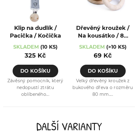
Klip na dudlík /
Dřevěný kroužek /
Pacička / Kočička
Na kousátko / 80
mm
SKLADEM
(10 KS)
SKLADEM
(>10 KS)
325 Kč
69 Kč
DO KOŠÍKU
DO KOŠÍKU
Závěsný pomocník, který
Velký dřevěný kroužek z
nedopustí ztrátu
bukového dřeva o rozměru
oblíbeného...
80 mm....
DALŠÍ VARIANTY