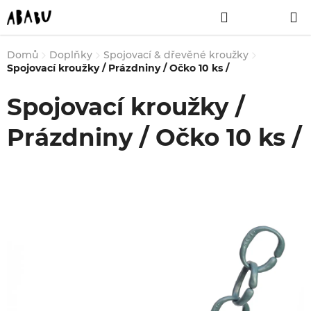
Přejít
Hledat
NÁKUPNÍ
na
obsah
KOŠÍK
Domů
Doplňky
Spojovací & dřevěné kroužky
Spojovací kroužky / Prázdniny / Očko 10 ks /
Spojovací kroužky /
Prázdniny / Očko 10 ks /