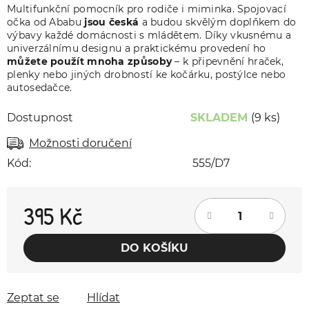
Multifunkční pomocník pro rodiče i miminka. Spojovací
očka od Ababu
jsou česká
a budou skvělým doplňkem do
výbavy každé domácnosti s mládětem. Díky vkusnému a
univerzálnímu designu a praktickému provedení ho
můžete použít mnoha způsoby
– k připevnění hraček,
plenky nebo jiných drobností ke kočárku, postýlce nebo
autosedačce.
Dostupnost
SKLADEM
(9 ks)
Možnosti doručení
Kód:
555/D7
395 Kč
Měrná cena:
DO KOŠÍKU
Zeptat se
Hlídat