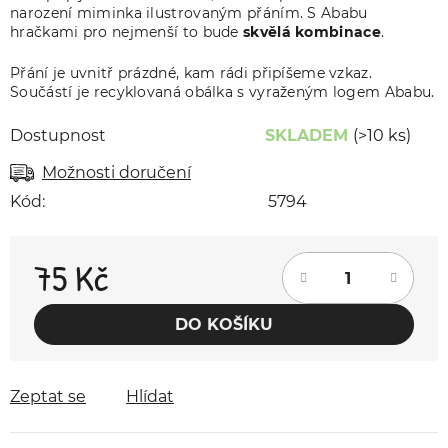
narození miminka ilustrovaným přáním. S Ababu
hračkami pro nejmenší to bude
skvělá kombinace
.
Přání je uvnitř prázdné, kam rádi připíšeme vzkaz.
Součástí je recyklovaná obálka s vyraženým logem Ababu.
Dostupnost
SKLADEM
(>10 ks)
Možnosti doručení
Kód:
5794
75 Kč
Měrná cena:
DO KOŠÍKU
Zeptat se
Hlídat