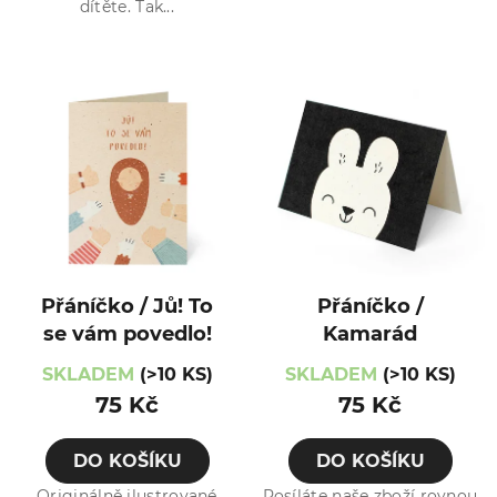
dítěte. Tak...
Přáníčko / Jů! To
Přáníčko /
se vám povedlo!
Kamarád
SKLADEM
(>10 KS)
SKLADEM
(>10 KS)
75 Kč
75 Kč
DO KOŠÍKU
DO KOŠÍKU
Originálně ilustrované
Posíláte naše zboží rovnou