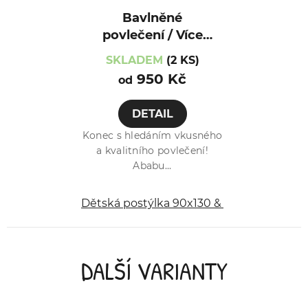
Bavlněné
povlečení / Více
var. / Myška
SKLADEM
(2 KS)
950 Kč
od
DETAIL
Konec s hledáním vkusného
a kvalitního povlečení!
Ababu...
Dětská postýlka 90x130 & 40x60 cm
Dě
DALŠÍ VARIANTY