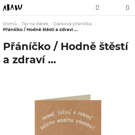
Přejít
Hledat
NÁKUPNÍ
na
obsah
KOŠÍK
Domů
Tip na dárek
Dárková přáníčka
Přáníčko / Hodně štěstí a zdraví ...
Přáníčko / Hodně štěstí
a zdraví ...