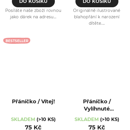
DO KOŠÍKU
DO KOŠÍKU
Posíláte naše zboží rovnou
Originálně ilustrované
jako dárek na adresu...
blahopřání k narození
dítěte....
BESTSELLER
Přáníčko / Vítej!
Přáníčko /
Vylíhnuté
ptáčátko
SKLADEM
(>10 KS)
SKLADEM
(>10 KS)
75 Kč
75 Kč