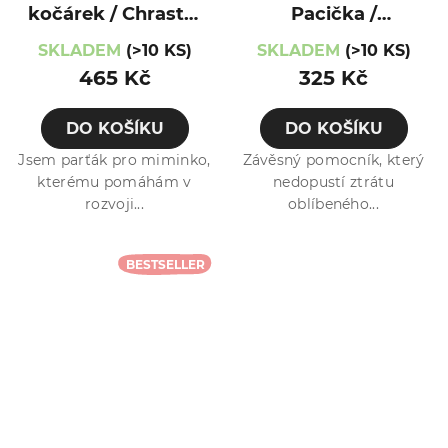
kočárek / Chrastík
Pacička /
/ Liška
Medvídek
SKLADEM
(>10 KS)
SKLADEM
(>10 KS)
465 Kč
325 Kč
DO KOŠÍKU
DO KOŠÍKU
Jsem parťák pro miminko,
Závěsný pomocník, který
kterému pomáhám v
nedopustí ztrátu
rozvoji...
oblíbeného...
BESTSELLER