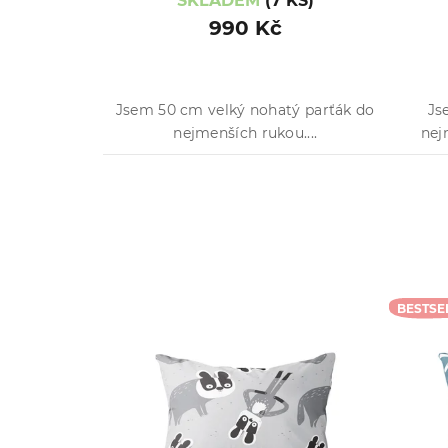
SKLADEM
(7 KS)
990 Kč
Jsem 50 cm velký nohatý parťák do
Js
nejmenších rukou....
nej
BESTSE