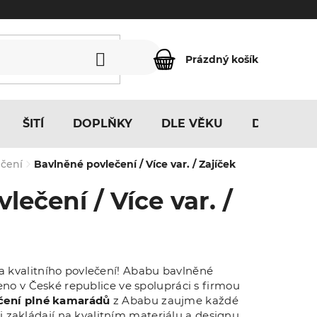
Prázdný košík
NÁKUPNÍ
KOŠÍK
ŠITÍ
DOPLŇKY
DLE VĚKU
DLE MOTI
ečení
Bavlněné povlečení / Více var. / Zajíček
lečení / Více var. /
 kvalitního povlečení! Ababu bavlněné
eno v České republice ve spolupráci s firmou
čení plné kamarádů
z Ababu zaujme každé
í si zakládají na kvalitním materiálu a designu.