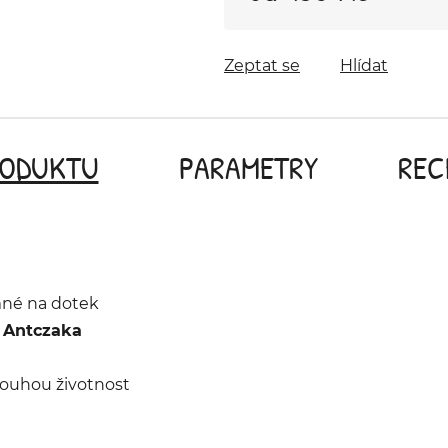
Měrná cena:
Zeptat se
Hlídat
RODUKTU
PARAMETRY
REC
mné na dotek
 Antczaka
louhou životnost