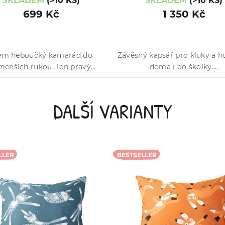
SKLADEM
(>10 KS)
SKLADEM
(>10 KS)
699 Kč
1 350 Kč
em heboučký kamarád do
Závěsný kapsář pro kluky a ho
menších rukou. Ten pravý...
doma i do školky....
DALŠÍ VARIANTY
LLER
BESTSELLER