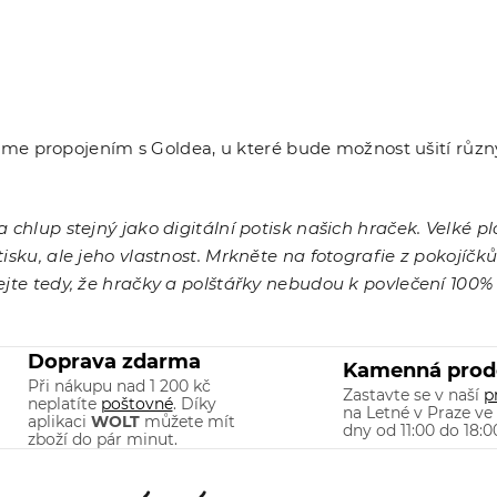
e propojením s Goldea, u které bude možnost ušití různýc
a chlup stejný jako digitální potisk našich hraček. Velké p
tisku, ale jeho vlastnost. Mrkněte na fotografie z pokojíčk
ejte tedy, že hračky a polštářky nebudou k povlečení 100% 
Doprava zdarma
Kamenná prod
Při nákupu nad 1 200 kč
Zastavte se v naší
p
neplatíte
poštovné
. Díky
na Letné v Praze ve
aplikaci
WOLT
můžete mít
dny od 11:00 do 18:0
zboží do pár minut.