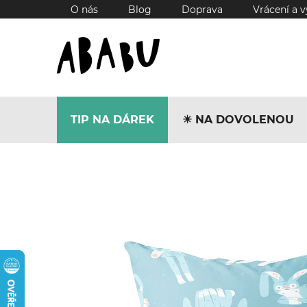
Přejít
O nás
Blog
Doprava
Vrácení a 
na
obsah
TIP NA DÁREK
☀︎ NA DOVOLENOU