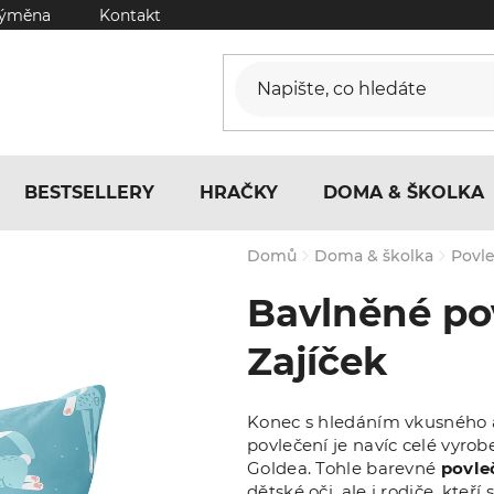
výměna
Kontakt
BESTSELLERY
HRAČKY
DOMA & ŠKOLKA
Domů
Doma & školka
Povl
Bavlněné pov
Zajíček
Konec s hledáním vkusného a
povlečení je navíc celé vyrob
Goldea. Tohle barevné
povle
dětské oči, ale i rodiče, kteř