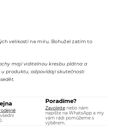
h velikostí na míru. Bohužel zatím to
lochy mají viditelnou kresbu plátna a
ů u produktu, odpovídají skutečnosti
sedět.
Poradíme?
ejna
Zavolejte
nebo nám
rodejně
napište na WhatsApp a my
 všední
vám rádi pomůžeme s
0.
výběrem.