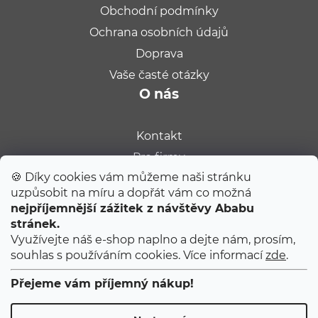
Obchodní podmínky
Ochrana osobních údajů
Doprava
Vaše časté otázky
O nás
Kontakt
Pro firmy
🍪 Díky cookies vám můžeme naši stránku
Velkoobchod
uzpůsobit na míru a dopřát vám co možná
Kariéra
nejpříjemnější zážitek z návštěvy Ababu
Populární na blogu
stránek.
Využívejte náš e-shop naplno a dejte nám, prosím,
souhlas s používáním cookies. Více informací
zde
.
Tipy od Jitky do porodnice
Ty úplně první narozeniny
Přejeme vám příjemný nákup!
První 2 měsíce s miminkem