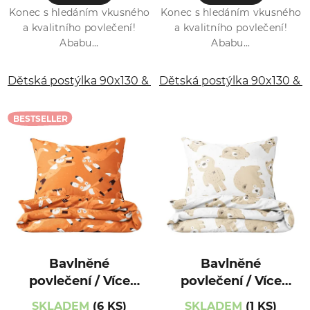
Konec s hledáním vkusného
Konec s hledáním vkusného
a kvalitního povlečení!
a kvalitního povlečení!
Ababu...
Ababu...
Dětská postýlka 90x130 & 40x60 cm
Dětská postýlka 90x130 &
Dětská postýlk
BESTSELLER
Bavlněné
Bavlněné
povlečení / Více
povlečení / Více
var. / Liška
var. / Medvídek
SKLADEM
(6 KS)
SKLADEM
(1 KS)