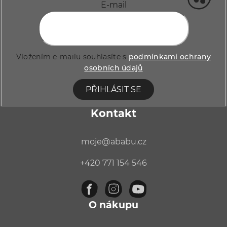
a
E-mail
t
í
Vložením e-mailu souhlasíte s
podmínkami ochrany
osobních údajů
PŘIHLÁSIT SE
Kontakt
moje
@
ababu.cz
+420 771 154 546
O nákupu