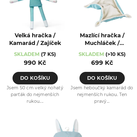
Velká hračka /
Mazlící hračka /
Kamarád / Zajíček
Muchláček /
Zajíček
SKLADEM
(7 KS)
SKLADEM
(>10 KS)
990 Kč
699 Kč
DO KOŠÍKU
DO KOŠÍKU
Jsem 50 cm velký nohatý
Jsem heboučký kamarád do
parťák do nejmenších
nejmenších rukou. Ten
rukou....
pravý...