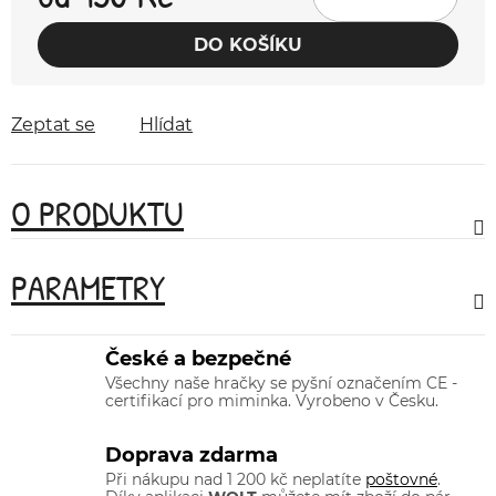
Měrná cena:
DO KOŠÍKU
Zeptat se
Hlídat
O PRODUKTU
PARAMETRY
České a bezpečné
Všechny naše hračky se pyšní označením CE -
certifikací pro miminka. Vyrobeno v Česku.
Doprava zdarma
Při nákupu nad 1 200 kč neplatíte
poštovné
.