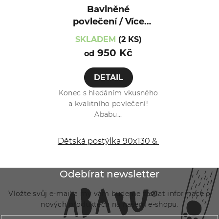
Bavlněné
povlečení / Více
var. / Myška
SKLADEM
(2 KS)
950 Kč
od
DETAIL
Konec s hledáním vkusného
a kvalitního povlečení!
Ababu...
Dětská postýlka 90x130 & 40x60 cm
Dě
Z
Odebírat newsletter
á
Vložte svůj e-mail a my vám budeme zasílat informace o
p
nových produktech na našem e-shopu.