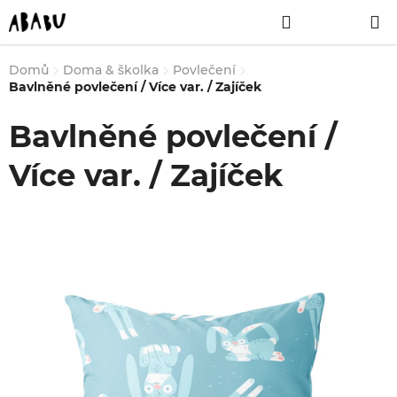
Přejít
Hledat
NÁKUPNÍ
na
obsah
KOŠÍK
Domů
Doma & školka
Povlečení
Bavlněné povlečení / Více var. / Zajíček
Bavlněné povlečení /
Více var. / Zajíček