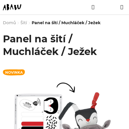
Přejít
Hledat
NÁKUPNÍ
na
obsah
KOŠÍK
Domů
Šití
Panel na šití / Muchláček / Ježek
Panel na šití /
Muchláček / Ježek
NOVINKA