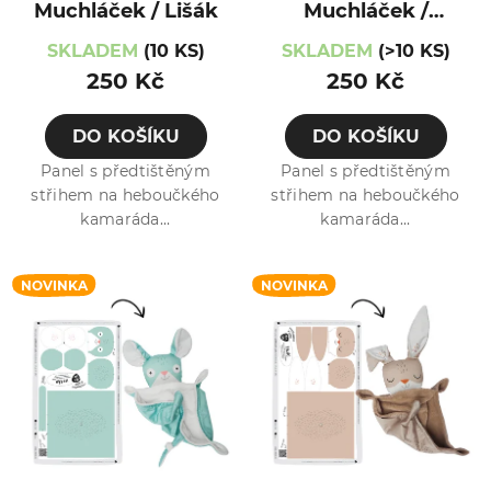
Muchláček / Lišák
Muchláček /
Medvěd
SKLADEM
(10 KS)
SKLADEM
(>10 KS)
250 Kč
250 Kč
DO KOŠÍKU
DO KOŠÍKU
Panel s předtištěným
Panel s předtištěným
střihem na heboučkého
střihem na heboučkého
kamaráda...
kamaráda...
NOVINKA
NOVINKA