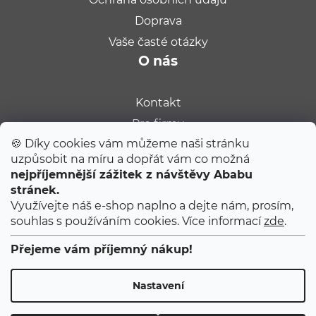
Doprava
Vaše časté otázky
O nás
Kontakt
Pro firmy
🍪 Díky cookies vám můžeme naši stránku
Velkoobchod
uzpůsobit na míru a dopřát vám co možná
Kariéra
nejpříjemnější zážitek z návštěvy Ababu
Populární na blogu
stránek.
Využívejte náš e-shop naplno a dejte nám, prosím,
souhlas s používáním cookies. Více informací
zde
.
Tipy od Jitky do porodnice
Ty úplně první narozeniny
Přejeme vám příjemný nákup!
První 2 měsíce s miminkem
Nastavení
Copyright 2026
ABABU
. Všechna práva vyhrazena.