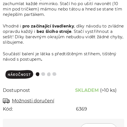
zachumlat každé miminko. Stačí ho po ušití navonět (10
min pod tričkem) mámou nebo tátou a hned se stane tím
nejlepším parťákem.
Vhodné i
pro začínající švadlenky
, díky návodu to zvládne
opravdu každý i
bez šicího stroje
. Stačí vystřihnout a
sešít!
Díky barevným okrajům nebudou vidět žádné chyby,
slibujeme.
Součástí balení je látka s předtištěným střihem, tištěný
návod s postupem
.
Dostupnost
SKLADEM
(>10 ks)
Možnosti doručení
Kód:
6369