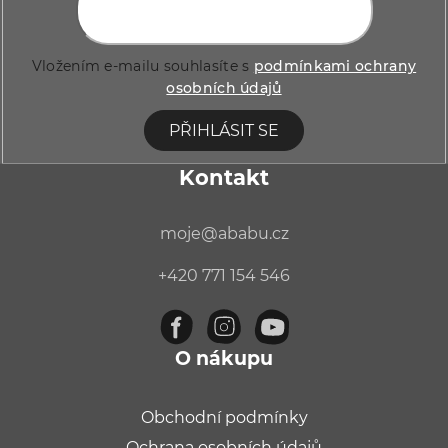
í
Vložením e-mailu souhlasíte s
podmínkami ochrany
osobních údajů
PŘIHLÁSIT SE
Kontakt
moje
@
ababu.cz
+420 771 154 546
O nákupu
Obchodní podmínky
Ochrana osobních údajů