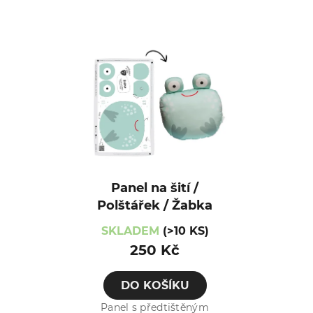
Panel na šití /
Polštářek / Žabka
SKLADEM
(>10 KS)
250 Kč
DO KOŠÍKU
Panel s předtištěným