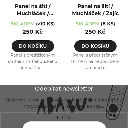
Panel na šití /
Panel na šití /
Muchláček /
Muchláček / Zajíc
Myšák
SKLADEM
(>10 KS)
SKLADEM
(8 KS)
250 Kč
250 Kč
DO KOŠÍKU
DO KOŠÍKU
Panel s předtištěným
Panel s předtištěným
střihem na heboučkého
střihem na heboučkého
kamaráda...
kamaráda...
Z
Odebírat newsletter
á
Vložte svůj e-mail a my vám budeme zasílat informace o
p
nových produktech na našem e-shopu.
a
E-mail
t