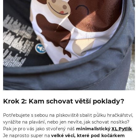
Krok 2: Kam schovat větší poklady?
Potřebujete s sebou na pískoviště sbalit půlku hračkářství,
vyrážíte na plavání, nebo jen nevíte, jak schovat nosítko?
Pak je pro vás jako stvořený náš
minimalistický
XL Pytlík
.
Je naprosto super na
velké věci, které pod kočárkem