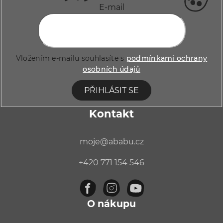
a
E-mail
t
í
Vložením e-mailu souhlasíte s
podmínkami ochrany
osobních údajů
PŘIHLÁSIT SE
Kontakt
moje
@
ababu.cz
+420 771 154 546
O nákupu