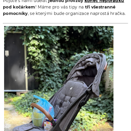
Pojďte s námi udělat
jednou provždy
konec nepořádku
pod kočárkem
! Máme pro vás tipy na
tři všestranné
pomocníky
, se kterými bude organizace naprostá hračka.