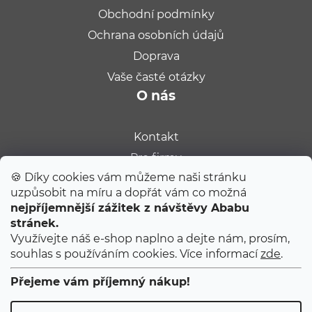
Obchodní podmínky
Ochrana osobních údajů
Doprava
Vaše časté otázky
O nás
Kontakt
Pro firmy
🍪 Díky cookies vám můžeme naši stránku
Velkoobchod
uzpůsobit na míru a dopřát vám co možná
Kariéra
POUKAZ 100 Kč
nejpříjemnější zážitek z návštěvy Ababu
Populární na blogu
stránek.
Přihlaste se k odběru
Ababu dopisů
Využívejte náš e-shop naplno a dejte nám, prosím,
a my vám pošleme poukaz na první nákup.
souhlas s používáním cookies. Více informací
zde
.
Tipy od Jitky do porodnice
Poukaz platní při nákupu nad 1000 Kč.
Ty úplně první narozeniny
Přejeme vám příjemný nákup!
První 2 měsíce s miminkem