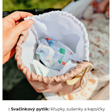
Svačinkový pytlík:
Křupky, sušenky a kapsičky