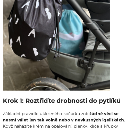
Krok 1: Roztřiďte drobnosti do pytlíků
Základní pravidlo uklizeného kočárku zní:
žádné věci se
nesmí válet jen tak volně nebo v nevkusných igelitkách
.
Když naházíte krém na opalování, plenky, klíče a křupky