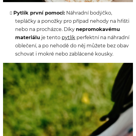
Pytlík první pomoci:
Náhradní
bodýčko,
tepláčky a ponožky
pro případ nehody na hřišti
nebo na procházce. Díky
nepromokavému
materiálu
je tento
pytlík
perfektní na náhradní
oblečení, a po nehodě do něj můžete bez obav
schovat i mokré nebo zablácené kousky.