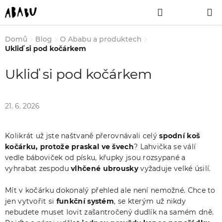
Přejít
Hledat
NÁKUPNÍ
na
obsah
KOŠÍK
Domů
Blog
O Ababu a produktech
Ukliď si pod kočárkem
Ukliď si pod kočárkem
21. 6. 2026
Kolikrát už jste naštvaně přerovnávali celý
spodní koš
kočárku, protože praskal ve švech
? Lahvička se válí
vedle báboviček od písku, křupky jsou rozsypané a
vyhrabat zespodu
vlhčené ubrousky
vyžaduje velké úsilí.
Mít v kočárku dokonalý přehled ale není nemožné. Chce to
jen vytvořit si
funkční systém
, se kterým už nikdy
nebudete muset lovit zašantročený dudlík na samém dně.