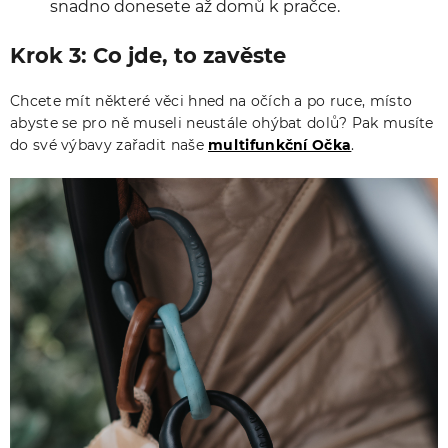
snadno donesete až domů k pračce.
Krok 3: Co jde, to zavěste
Chcete mít některé věci hned na očích a po ruce, místo
abyste se pro ně museli neustále ohýbat dolů? Pak musíte
do své výbavy zařadit naše
multifunkční Očka
.