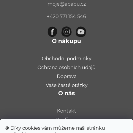
moje
@
ababu.cz
+420 771 154 546
O nákupu
Obchodní podmínky
Ochrana osobních údajů
Doprava
Vaše časté otázky
O nás
Kontakt
Pro firmy
🍪 Díky cookies vám můžeme naši stránku
Velkoobchod