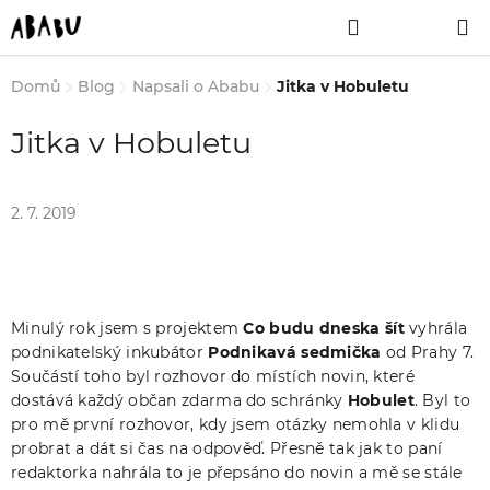
Přejít
Hledat
NÁKUPNÍ
na
obsah
KOŠÍK
Domů
Blog
Napsali o Ababu
Jitka v Hobuletu
Jitka v Hobuletu
2. 7. 2019
Minulý rok jsem s projektem
Co budu dneska šít
vyhrála
podnikatelský inkubátor
Podnikavá sedmička
od Prahy 7.
Součástí toho byl rozhovor do místích novin, které
dostává každý občan zdarma do schránky
Hobulet
. Byl to
pro mě první rozhovor, kdy jsem otázky nemohla v klidu
probrat a dát si čas na odpověď. Přesně tak jak to paní
redaktorka nahrála to je přepsáno do novin a mě se stále