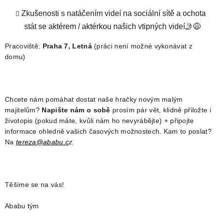
Zkušenosti s natáčením videí na sociální sítě a ochota
stát se aktérem / aktérkou našich vtipných videí🤳😅
Pracoviště:
Praha 7, Letná
(práci není možné vykonávat z
domu)
Chcete nám pomáhat dostat naše hračky novým malým
majitelům?
Napište nám o sobě
prosím pár vět, klidně přiložte i
životopis (pokud máte, kvůli nám ho nevyrábějte) + připojte
informace ohledně vašich časových možnostech. Kam to poslat?
Na
tereza@ababu.c
z.
Těšíme se na vás!
Ababu tým