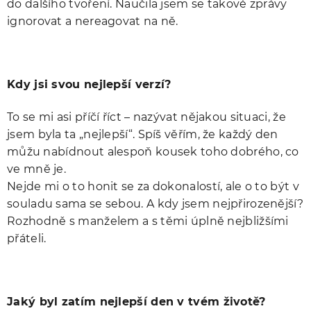
do dalšího tvoření. Naučila jsem se takové zprávy
ignorovat a nereagovat na ně.
Kdy jsi svou nejlepší verzí?
To se mi asi příčí říct – nazývat nějakou situaci, že
jsem byla ta „nejlepší“. Spíš věřím, že každý den
můžu nabídnout alespoň kousek toho dobrého, co
ve mně je.
Nejde mi o to honit se za dokonalostí, ale o to být v
souladu sama se sebou. A kdy jsem nejpřirozenější?
Rozhodně s manželem a s těmi úplně nejbližšími
přáteli.
Jaký byl zatím nejlepší den v tvém životě?