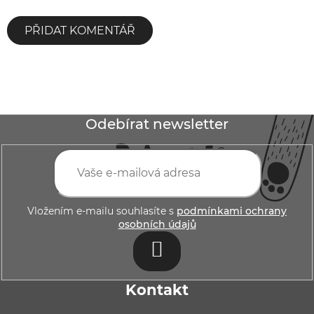
PŘIDAT KOMENTÁŘ
Z
Odebírat newsletter
á
p
a
t
Vložením e-mailu souhlasíte s
podmínkami ochrany
osobních údajů
í
PŘIHLÁSIT
SE
Kontakt