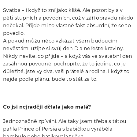
Svatba – i když to zní jako klišé. Ale pozor: byla v
pěti stupních a povodních, což v září opravdu nikdo
nečekal. Přijde mi to vlastně fakt absurdní, že se to
povedlo.
A pokud můžu něco vzkázat všem budoucím
nevěstám: užijte si svůj den D a neřešte kraviny.
Nikdy nevíte, co přijde – a když vás ve svatební den
zasáhnou povodně, pochopíte, že to jediné, co je
důležité, jste vy dva, vaši přátelé a rodina. I když to
nejde podle plánu, bude to stát za to.
Co jsi nejraději dělala jako malá?
Jednoznačně zpívání. Ale taky jsem třeba s tátou
pařila Prince of Persia a s babičkou vyráběla
bambule nebo batikovala trička.