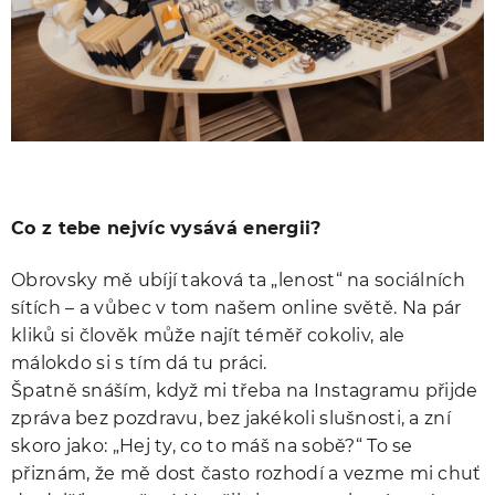
Co z tebe nejvíc vysává energii?
Obrovsky mě ubíjí taková ta „lenost“ na sociálních
sítích – a vůbec v tom našem online světě. Na pár
kliků si člověk může najít téměř cokoliv, ale
málokdo si s tím dá tu práci.
Špatně snáším, když mi třeba na Instagramu přijde
zpráva bez pozdravu, bez jakékoli slušnosti, a zní
skoro jako: „Hej ty, co to máš na sobě?“ To se
přiznám, že mě dost často rozhodí a vezme mi chuť