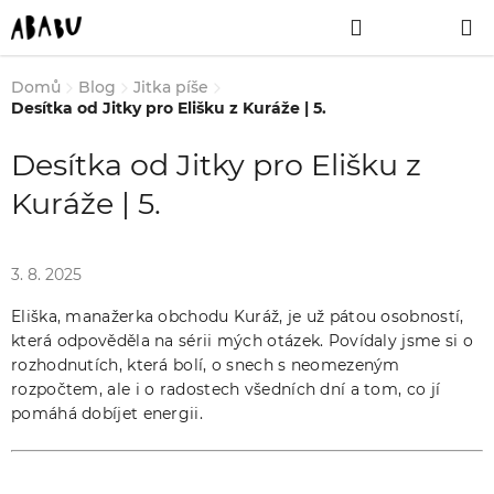
Přejít
Hledat
NÁKUPNÍ
na
obsah
KOŠÍK
Domů
Blog
Jitka píše
Desítka od Jitky pro Elišku z Kuráže | 5.
Desítka od Jitky pro Elišku z
Kuráže | 5.
3. 8. 2025
Eliška, manažerka obchodu Kuráž, je už pátou osobností,
která odpověděla na sérii mých otázek. Povídaly jsme si o
rozhodnutích, která bolí, o snech s neomezeným
rozpočtem, ale i o radostech všedních dní a tom, co jí
pomáhá dobíjet energii.