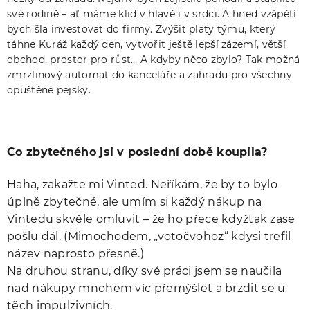
své rodině – ať máme klid v hlavě i v srdci. A hned vzápětí
bych šla investovat do firmy. Zvýšit platy týmu, který
táhne Kuráž každý den, vytvořit ještě lepší zázemí, větší
obchod, prostor pro růst… A kdyby něco zbylo? Tak možná
zmrzlinový automat do kanceláře a zahradu pro všechny
opuštěné pejsky.
Co zbytečného jsi v poslední době koupila?
Haha, zakažte mi Vinted. Neříkám, že by to bylo
úplně zbytečné, ale umím si každý nákup na
Vintedu skvěle omluvit – že ho přece kdyžtak zase
pošlu dál. (Mimochodem, „votočvohoz“ kdysi trefil
název naprosto přesně.)
Na druhou stranu, díky své práci jsem se naučila
nad nákupy mnohem víc přemýšlet a brzdit se u
těch impulzivních.