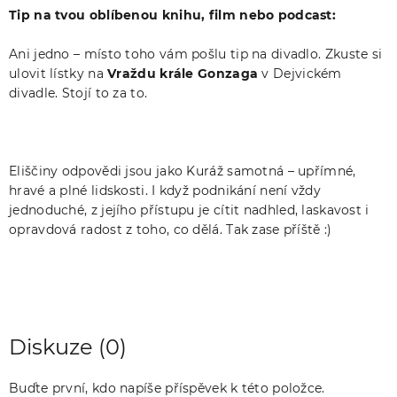
Tip na tvou oblíbenou knihu, film nebo podcast:
Ani jedno – místo toho vám pošlu tip na divadlo. Zkuste si
ulovit lístky na
Vraždu krále Gonzaga
v Dejvickém
divadle. Stojí to za to.
Eliščiny odpovědi jsou jako Kuráž samotná – upřímné,
hravé a plné lidskosti. I když podnikání není vždy
jednoduché, z jejího přístupu je cítit nadhled, laskavost i
opravdová radost z toho, co dělá. Tak zase příště :)
Diskuze (0)
Buďte první, kdo napíše příspěvek k této položce.