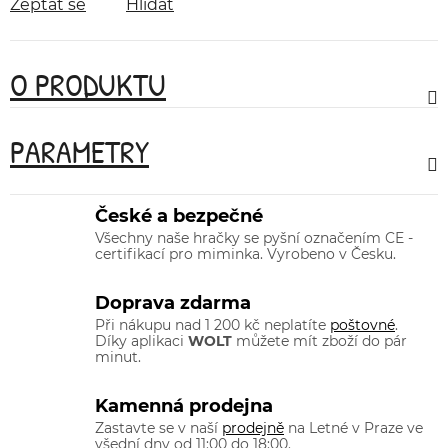
Zeptat se
Hlídat
O PRODUKTU
PARAMETRY
České a bezpečné
Všechny naše hračky se pyšní označením CE -
certifikací pro miminka. Vyrobeno v Česku.
Doprava zdarma
Při nákupu nad 1 200 kč neplatíte
poštovné
.
Díky aplikaci
WOLT
můžete mít zboží do pár
minut.
Kamenná prodejna
Zastavte se v naší
prodejně
na Letné v Praze ve
všední dny od 11:00 do 18:00.