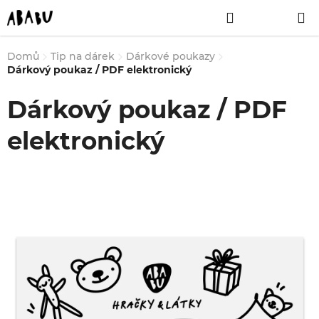
Přejít
Hledat
NÁKUPNÍ
na
obsah
KOŠÍK
Domů
Tip na dárek
Dárkové poukazy
Dárkový poukaz / PDF elektronický
Dárkový poukaz / PDF
elektronický