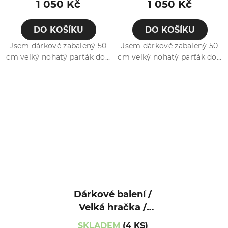
1 050 Kč
1 050 Kč
DO KOŠÍKU
DO KOŠÍKU
Jsem dárkově zabalený 50
Jsem dárkově zabalený 50
cm velký nohatý parťák do...
cm velký nohatý parťák do...
Dárkové balení /
Velká hračka /
Kamarád / Zajíček
SKLADEM
(4 KS)