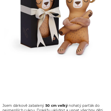
Jsem dárkově zabalený
50 cm velký
nohatý parťák do
nejmenších rukou. Dokážu uklidnit a uspat všechny děti