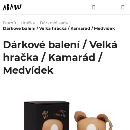
Přejít
Hledat
NÁKUPNÍ
na
obsah
KOŠÍK
Domů
Hračky
Dárkové sady
Dárkové balení / Velká hračka / Kamarád / Medvídek
Dárkové balení / Velká
hračka / Kamarád /
Medvídek