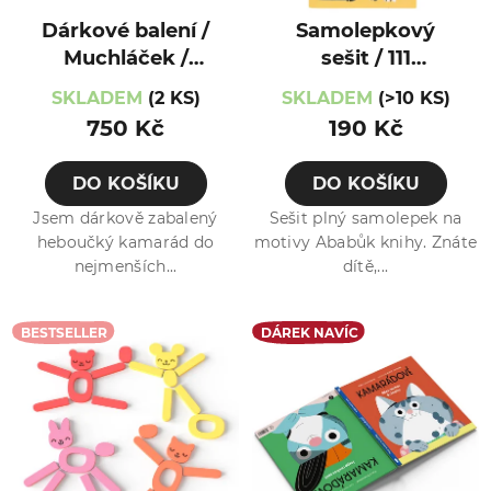
Dárkové balení /
Samolepkový
Muchláček /
sešit / 111
Medvídek
samolepek
SKLADEM
(2 KS)
SKLADEM
(>10 KS)
750 Kč
190 Kč
DO KOŠÍKU
DO KOŠÍKU
Jsem dárkově zabalený
Sešit plný samolepek na
heboučký kamarád do
motivy Ababůk knihy. Znáte
nejmenších...
dítě,...
BESTSELLER
DÁREK NAVÍC