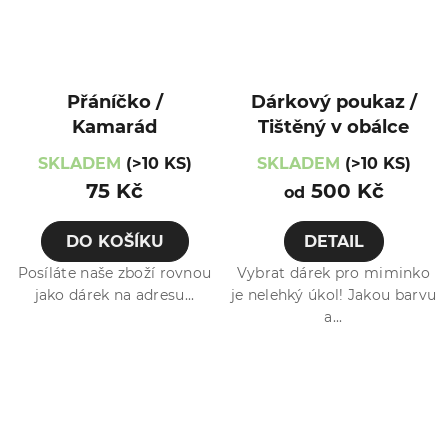
Přáníčko /
Dárkový poukaz /
Kamarád
Tištěný v obálce
SKLADEM
(>10 KS)
SKLADEM
(>10 KS)
75 Kč
500 Kč
od
DO KOŠÍKU
DETAIL
Posíláte naše zboží rovnou
Vybrat dárek pro miminko
jako dárek na adresu...
je nelehký úkol! Jakou barvu
a...