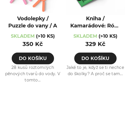
Vodolepky /
Kniha /
Puzzle do vany / A
Kamarádové: Róza
nechce do školky,
SKLADEM
(>10 KS)
SKLADEM
(>10 KS)
Hugo nechce spát
350 Kč
329 Kč
DO KOŠÍKU
DO KOŠÍKU
28 kusů roztomilých
Jaké to je, když se ti nechce
pěnových tvarů do vody. V
do školky? A proč se tam...
tomto...