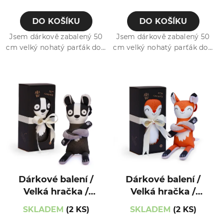
DO KOŠÍKU
DO KOŠÍKU
Jsem dárkově zabalený 50
Jsem dárkově zabalený 50
cm velký nohatý parťák do...
cm velký nohatý parťák do...
Dárkové balení /
Dárkové balení /
Velká hračka /
Velká hračka /
Kamarád /
Kamarád / Liška
SKLADEM
(2 KS)
SKLADEM
(2 KS)
Jezevec