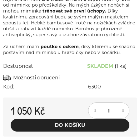
od miminka po předškoláky. Na mých úzkých nohách si
mohou miminka
trénovat své první úchopy.
Díky
kvalitnímu zpracování budu se svým malým majitelem
spoustu let. Hebké bambusové froté na nožičkách zvládne
utišit a zabavit každé miminko. Bambus je přirozeně
antiseptický, super savý a uschne závratnou rychlostí.
Za uchem mám
poutko s očkem
, díky kterému se snadno
postavím nad miminko u hrazdičky nebo v kočárku.
Dostupnost
SKLADEM
(1 ks)
Možnosti doručení
Kód:
6300
1 050 Kč
Měrná cena:
DO KOŠÍKU