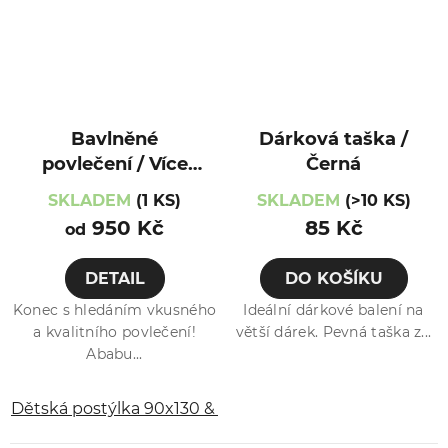
Bavlněné
Dárková taška /
povlečení / Více
Černá
var. / Medvídek
SKLADEM
(1 KS)
SKLADEM
(>10 KS)
950 Kč
85 Kč
od
DETAIL
DO KOŠÍKU
Konec s hledáním vkusného
Ideální dárkové balení na
a kvalitního povlečení!
větší dárek. Pevná taška z...
Ababu...
Dětská postýlka 90x130 & 40x60 cm
Dětská postýlk