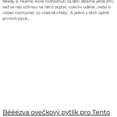
Někdy si říkáme, kolik rozhodnutí za děti děláme ještě dřív,
než se nás stihnou na něco zeptat, cokoliv udělat…nebo si
vůbec rozmyslet, co vlastně chtějí. A jedno z těch úplně
prvních bývá...
Bééézva ovečkový pytlík pro Tento