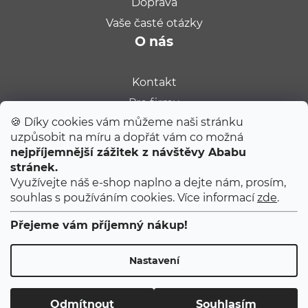
Doprava
Vaše časté otázky
O nás
Kontakt
Pro firmy
🍪 Díky cookies vám můžeme naši stránku
Velkoobchod
uzpůsobit na míru a dopřát vám co možná
Kariéra
nejpříjemnější zážitek z návštěvy Ababu
Populární na blogu
stránek.
Využívejte náš e-shop naplno a dejte nám, prosím,
souhlas s používáním cookies. Více informací
zde
.
Tipy od Jitky do porodnice
Ty úplně první narozeniny
Přejeme vám příjemný nákup!
První 2 měsíce s miminkem
Nastavení
Copyright 2026
ABABU
. Všechna práva vyhrazena.
Upravit nastavení cookies
Odmítnout
Souhlasím