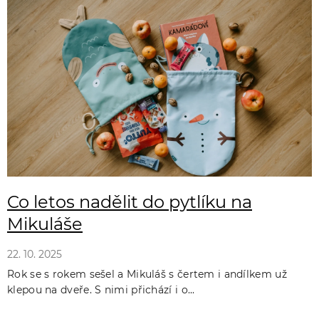
ý
p
i
s
č
l
á
n
k
Co letos nadělit do pytlíku na
ů
Mikuláše
22. 10. 2025
Rok se s rokem sešel a Mikuláš s čertem i andílkem už
klepou na dveře. S nimi přichází i o...