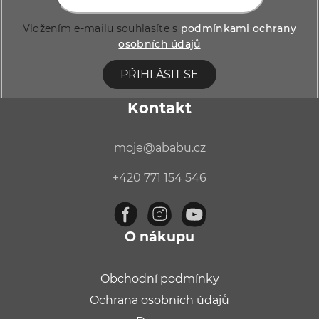
v
k
Vložením e-mailu souhlasíte s
podmínkami ochrany
osobních údajů
y
v
PŘIHLÁSIT SE
ý
p
Kontakt
i
s
moje
@
ababu.cz
u
+420 771 154 546
O nákupu
Obchodní podmínky
Ochrana osobních údajů