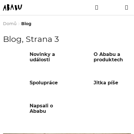
Přejít
Hledat
NÁKUPNÍ
na
obsah
KOŠÍK
Domů
Blog
Blog
, Strana 3
Novinky a
O Ababu a
události
produktech
Spolupráce
Jitka píše
Napsali o
Ababu
V