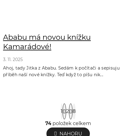
Ababu má novou knížku
Kamarádové!
3. 11. 2025
Ahoj, tady Jitka z Ababu. Sedám k počítači a sepisuju
příběh naší nové knížky. Teď když to píšu nik...
S
1
2
8
t
r
74
položek celkem
O
á
v
NAHORU