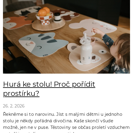
ý
p
i
s
č
l
á
n
k
Hurá ke stolu! Proč pořídit
ů
prostírku?
26. 2. 2026
Řekněme si to narovinu. Jíst s malými dětmi u jednoho
stolu je někdy pořádná divočina. Kaše skončí všude
možně, jen ne v puse. Těstoviny se občas proletí vzduchem