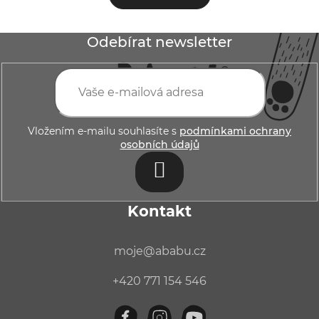
n
l
k
á
o
Z
Odebírat newsletter
v
d
á
á
a
p
n
c
í
a
í
p
t
Vložením e-mailu souhlasíte s
podmínkami ochrany
osobních údajů
r
í
v
PŘIHLÁSIT
k
SE
y
Kontakt
v
ý
moje
@
ababu.cz
p
+420 771 154 546
i
s