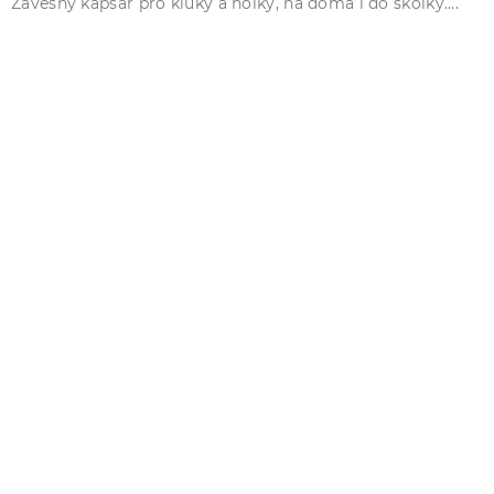
Závěsný kapsář pro kluky a holky, na doma i do školky....