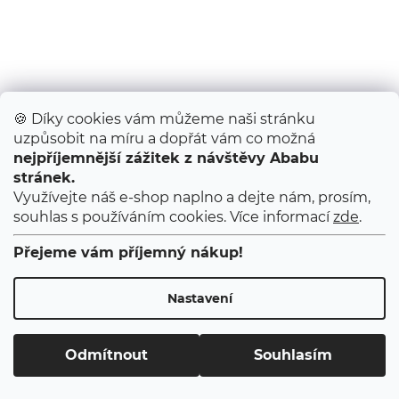
🍪 Díky cookies vám můžeme naši stránku
uzpůsobit na míru a dopřát vám co možná
nejpříjemnější zážitek z návštěvy Ababu
Kapsář do školky / Medvídek
stránek.
Skladem
(>10 ks)
Využívejte náš e-shop naplno a dejte nám, prosím,
1 350 Kč
souhlas s používáním cookies. Více informací
zde
.
DO KOŠÍKU
Přejeme vám příjemný nákup!
Závěsný kapsář pro kluky a holky, na doma i do školky....
Nastavení
Odmítnout
Souhlasím
O NÁS