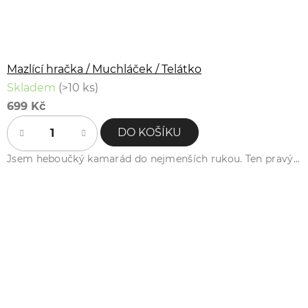
Mazlící hračka / Muchláček / Telátko
Skladem
(>10 ks)
699 Kč
DO KOŠÍKU
Jsem heboučký kamarád do nejmenších rukou. Ten pravý...