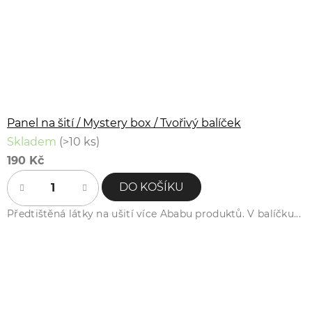
Panel na šití / Mystery box / Tvořivý balíček
Skladem
(>10 ks)
190 Kč
DO KOŠÍKU
Předtištěná látky na ušití více Ababu produktů. V balíčku...