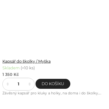
Kapsář do školky / Myška
Skladem
(>10 ks)
1 350 Kč
DO KOŠÍKU
Závěsný kapsář pro kluky a holky, na doma i do školky....