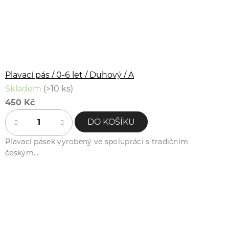
Plavací pás / 0-6 let / Duhový / A
Skladem
(>10 ks)
450 Kč
DO KOŠÍKU
Plavací pásek vyrobený ve spolupráci s tradičním
českým...