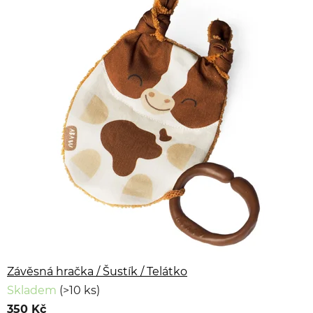
Závěsná hračka / Šustík / Telátko
Skladem
(>10 ks)
350 Kč