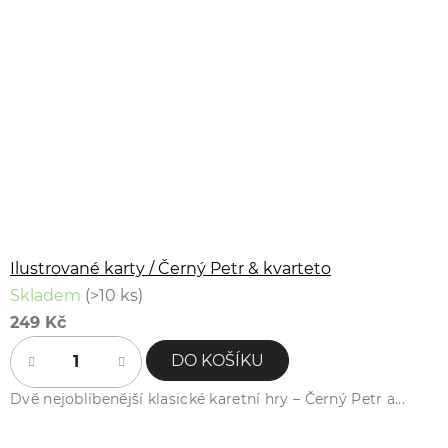
Ilustrované karty / Černý Petr & kvarteto
Skladem
(>10 ks)
249 Kč
DO KOŠÍKU
Dvě nejoblíbenější klasické karetní hry – Černý Petr a...