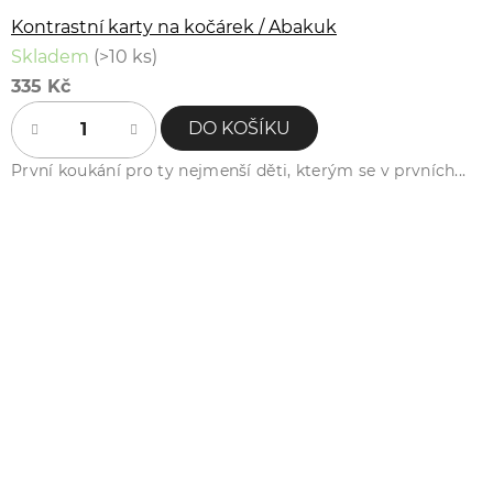
Kontrastní karty na kočárek / Abakuk
Skladem
(>10 ks)
335 Kč
DO KOŠÍKU
První koukání pro ty nejmenší děti, kterým se v prvních...