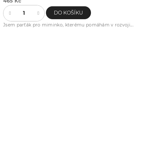
465 Kč
DO KOŠÍKU
Jsem parťák pro miminko, kterému pomáhám v rozvoji...