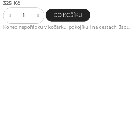
325 Kč
DO KOŠÍKU
Konec nepořádku v kočárku, pokojíku i na cestách. Jsou...