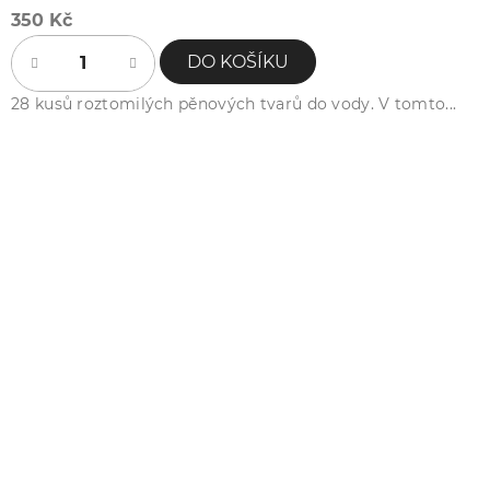
350 Kč
DO KOŠÍKU
28 kusů roztomilých pěnových tvarů do vody. V tomto...