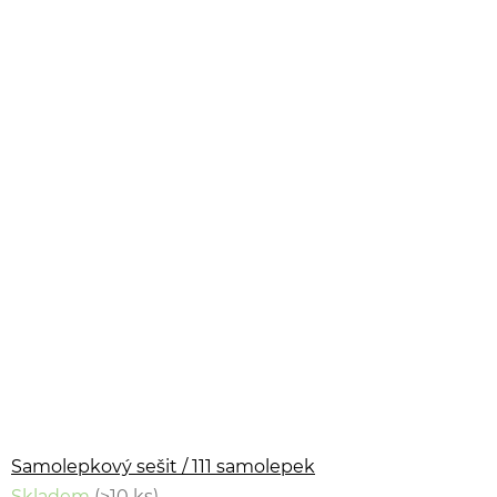
Samolepkový sešit / 111 samolepek
Skladem
(>10 ks)