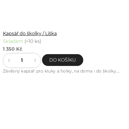
Kapsář do školky / Liška
Skladem
(>10 ks)
1 350 Kč
DO KOŠÍKU
Závěsný kapsář pro kluky a holky, na doma i do školky....