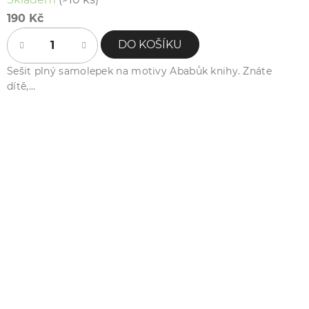
190 Kč
DO KOŠÍKU
Sešit plný samolepek na motivy Ababůk knihy. Znáte
dítě,...