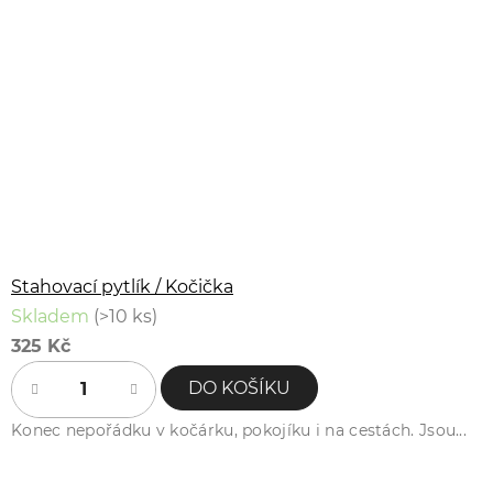
Stahovací pytlík / Kočička
Skladem
(>10 ks)
325 Kč
DO KOŠÍKU
Konec nepořádku v kočárku, pokojíku i na cestách. Jsou...