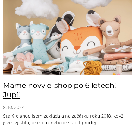
ý
p
i
s
č
l
á
n
k
Máme nový e-shop po 6 letech!
ů
Jupí!
8. 10. 2024
Starý e-shop jsem zakládala na začátku roku 2018, když
jsem zjistila, že mi už nebude stačit prodej ...