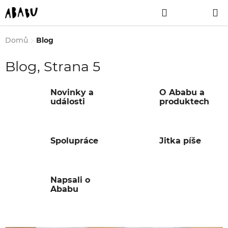
Přejít
Hledat
NÁKUPNÍ
na
obsah
KOŠÍK
Domů
Blog
Blog
, Strana 5
Novinky a
O Ababu a
události
produktech
Spolupráce
Jitka píše
Napsali o
Ababu
V