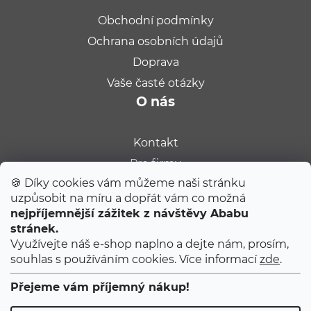
Obchodní podmínky
Ochrana osobních údajů
Doprava
Vaše časté otázky
O nás
Kontakt
Pro firmy
🍪 Díky cookies vám můžeme naši stránku
Velkoobchod
uzpůsobit na míru a dopřát vám co možná
Kariéra
nejpříjemnější zážitek z návštěvy Ababu
Populární na blogu
stránek.
Využívejte náš e-shop naplno a dejte nám, prosím,
souhlas s používáním cookies. Více informací
zde
.
Tipy od Jitky do porodnice
Ty úplně první narozeniny
Přejeme vám příjemný nákup!
První 2 měsíce s miminkem