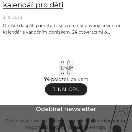
kalendář pro děti
3. 11. 2023
Dnešní dospělí pamatují asi jen ten kupovaný adventní
kalendář s vánočním obrázkem, 24 otevíracími o...
S
1
5
8
t
r
74
položek celkem
O
á
v
NAHORU
n
l
k
á
o
Z
Odebírat newsletter
v
d
á
á
a
Vložte svůj e-mail a my vám budeme zasílat informace o
p
n
nových produktech na našem e-shopu.
c