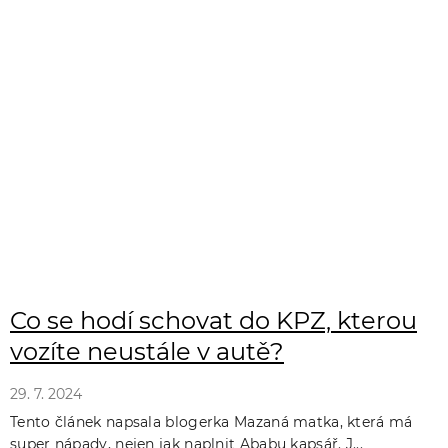
Co se hodí schovat do KPZ, kterou
vozíte neustále v autě?
29. 7. 2024
Tento článek napsala blogerka Mazaná matka, která má
super nápady, nejen jak naplnit Ababu kapsář. J...