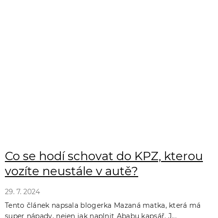
Co se hodí schovat do KPZ, kterou
vozíte neustále v autě?
29. 7. 2024
Tento článek napsala blogerka Mazaná matka, která má
super nápady, nejen jak naplnit Ababu kapsář. J...