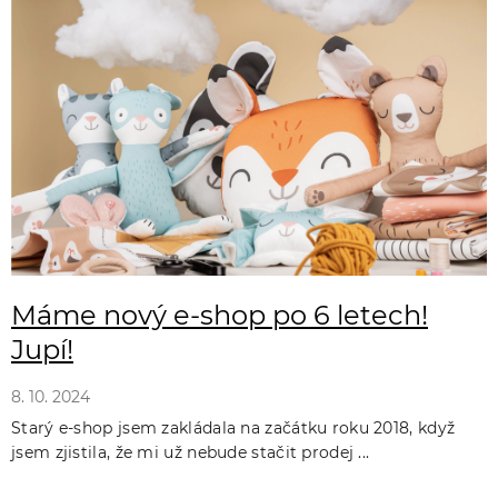
ý
p
i
s
č
l
á
n
k
Máme nový e-shop po 6 letech!
ů
Jupí!
8. 10. 2024
Starý e-shop jsem zakládala na začátku roku 2018, když
jsem zjistila, že mi už nebude stačit prodej ...