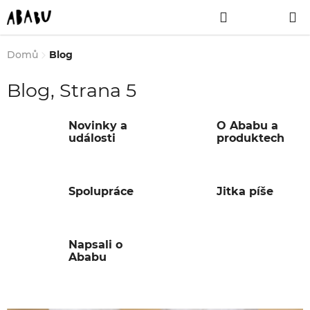
Přejít
Hledat
NÁKUPNÍ
na
obsah
KOŠÍK
Domů
Blog
Blog
, Strana 5
Novinky a
O Ababu a
události
produktech
Spolupráce
Jitka píše
Napsali o
Ababu
V