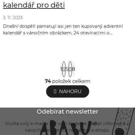
kalendář pro děti
3. 11. 2023
Dnešní dospělí pamatují asi jen ten kupovaný adventní
kalendář s vánočním obrázkem, 24 otevíracími o...
S
1
5
8
t
r
74
položek celkem
O
á
v
NAHORU
n
l
k
á
o
Z
Odebírat newsletter
v
d
á
á
a
Vložte svůj e-mail a my vám budeme zasílat informace o
p
n
nových produktech na našem e-shopu.
c