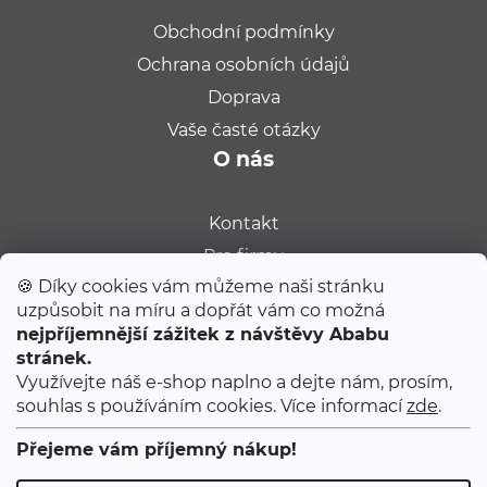
Obchodní podmínky
Ochrana osobních údajů
Doprava
Vaše časté otázky
O nás
Kontakt
Pro firmy
🍪 Díky cookies vám můžeme naši stránku
Velkoobchod
uzpůsobit na míru a dopřát vám co možná
Kariéra
POUKAZ 100 Kč
nejpříjemnější zážitek z návštěvy Ababu
Populární na blogu
stránek.
Přihlaste se k odběru
Ababu dopisů
Využívejte náš e-shop naplno a dejte nám, prosím,
a my vám pošleme poukaz na první nákup.
souhlas s používáním cookies. Více informací
zde
.
Tipy od Jitky do porodnice
Poukaz platní při nákupu nad 1000 Kč.
Ty úplně první narozeniny
Přejeme vám příjemný nákup!
První 2 měsíce s miminkem