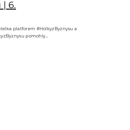
| 6.
atelka platforem #HolkyzByznysu a
yzByznysu pomohly...