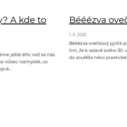
y? A kde to
Bééézva oveč
1. 9. 2025
Bééézva ovečkový pytlík pr
tím, že k oslavě svého 30.
áme ještě dřív, než se nás
do soutěže něco praktickéh
si vůbec rozmyslet, co
ývá...