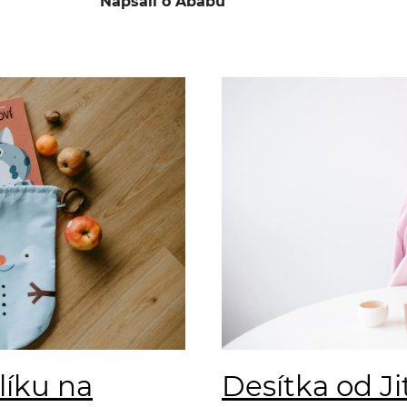
Napsali o Ababu
líku na
Desítka od Ji