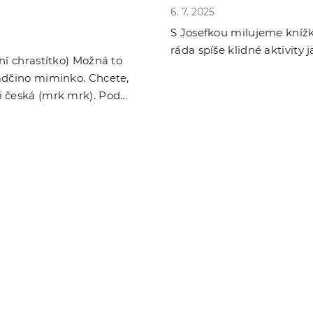
6. 7. 2025
S Josefkou milujeme knížky
ráda spíše klidné aktivity ja
ní chrastítko) Možná to
rádčino miminko. Chcete,
 česká (mrk mrk). Pod...