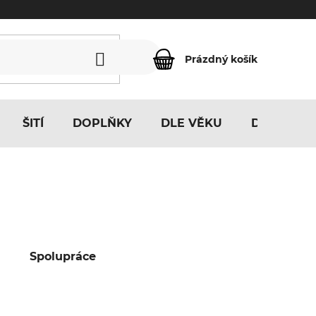
Prázdný košík
NÁKUPNÍ
KOŠÍK
ŠITÍ
DOPLŇKY
DLE VĚKU
DLE MOTI
Spolupráce