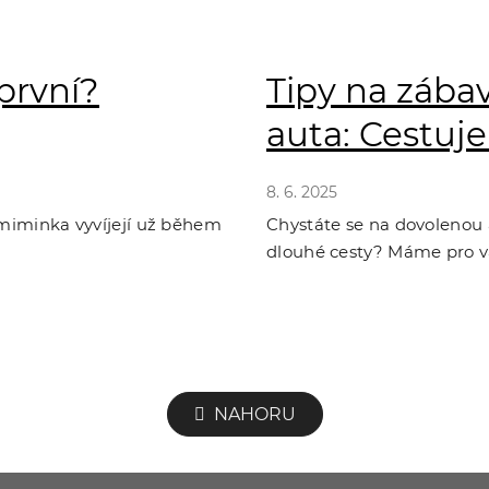
první?
Tipy na zába
auta: Cestuj
8. 6. 2025
 miminka vyvíjejí už během
Chystáte se na dovolenou 
dlouhé cesty? Máme pro vás
O
NAHORU
v
l