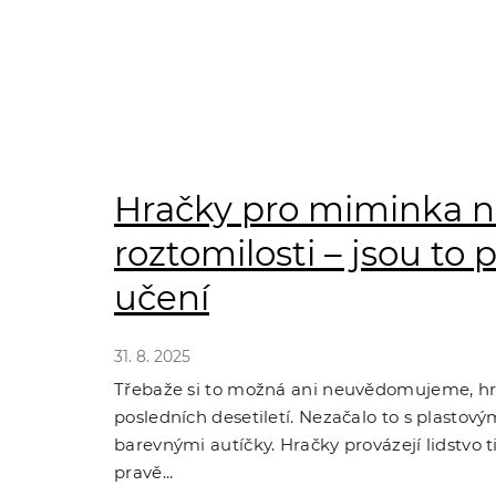
Hračky pro miminka ne
roztomilosti – jsou to 
učení
31. 8. 2025
Třebaže si to možná ani neuvědomujeme, h
posledních desetiletí. Nezačalo to s plastov
barevnými autíčky. Hračky provázejí lidstvo tis
pravě...