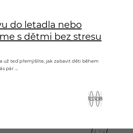
vu do letadla nebo
eme s dětmi bez stresu
a už teď přemýšlíte, jak zabavit děti během
 pár ...
S
1
3
8
t
r
á
n