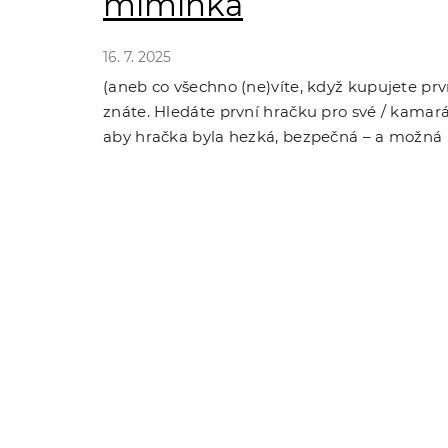
miminka
16. 7. 2025
(aneb co všechno (ne)víte, když kupujete prv
znáte. Hledáte první hračku pro své / kama
aby hračka byla hezká, bezpečná – a možná i