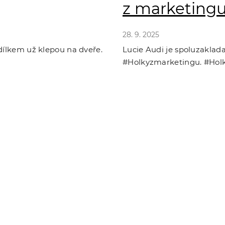
z marketingu 
28. 9. 2025
ndílkem už klepou na dveře.
Lucie Audi je spoluzaklad
#Holkyzmarketingu. #Holk