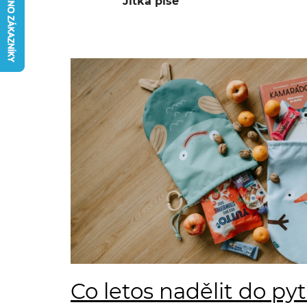
Jitka píše
V
ý
p
i
s
č
l
á
n
Co letos nadělit do pyt
k