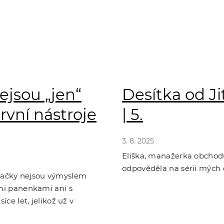
jsou „jen“
Desítka od Ji
první nástroje
| 5.
3. 8. 2025
Eliška, manažerka obchodu
odpověděla na sérii mých o
račky nejsou výmyslem
ými panenkami ani s
íce let, jelikož už v