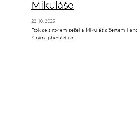
Mikuláše
ů
22. 10. 2025
Rok se s rokem sešel a Mikuláš s čertem i a
S nimi přichází i o...