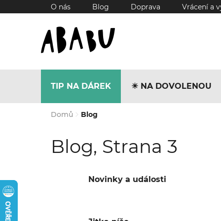
Přejít
O nás
Blog
Doprava
Vrácení a 
na
obsah
TIP NA DÁREK
☀︎ NA DOVOLENOU
Domů
Blog
Blog
, Strana 3
Novinky a události