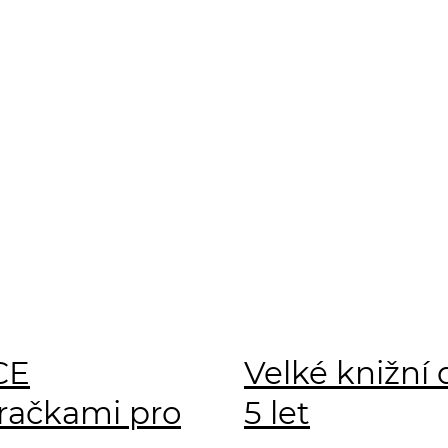
CE
Velké knižní 
račkami pro
5 let