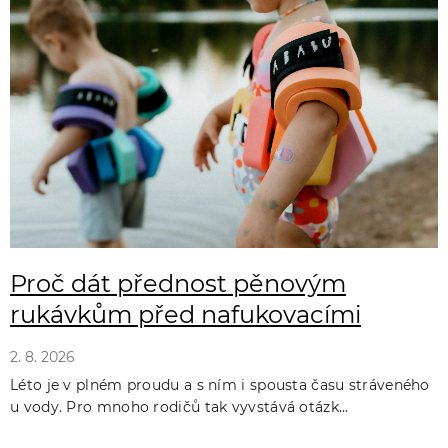
ý
p
i
s
č
l
á
n
k
Proč dát přednost pěnovým
ů
rukávkům před nafukovacími
2. 8. 2026
Léto je v plném proudu a s ním i spousta času stráveného
u vody. Pro mnoho rodičů tak vyvstává otázk...