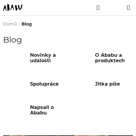
Přejít
Hledat
NÁKUPNÍ
na
obsah
KOŠÍK
Domů
Blog
Blog
Novinky a
O Ababu a
události
produktech
Spolupráce
Jitka píše
Napsali o
Ababu
V