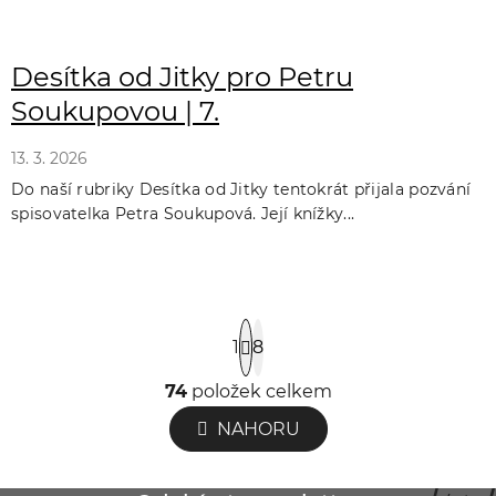
Desítka od Jitky pro Petru
Soukupovou | 7.
13. 3. 2026
Do naší rubriky Desítka od Jitky tentokrát přijala pozvání
spisovatelka Petra Soukupová. Její knížky...
S
1
8
t
r
74
položek celkem
O
á
v
NAHORU
n
l
k
á
o